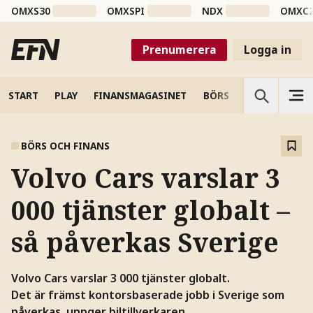
OMXS30
OMXSPI
NDX
OMXC
Prenumerera
Logga in
START
PLAY
FINANSMAGASINET
BÖRS
VETENSKAP
BÖRS OCH FINANS
Volvo Cars varslar 3
000 tjänster globalt –
så påverkas Sverige
Volvo Cars varslar 3 000 tjänster globalt.
Det är främst kontorsbaserade jobb i Sverige som
påverkas, uppger biltillverkaren.