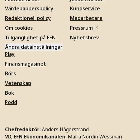
Värdepapperspolicy
Kundservice
Redaktionell policy
Medarbetare
Om cookies
Pressrum
Tillgänglighet på EFN
Nyhetsbrev
Ändra datainställningar
Play
Finansmagasinet
Börs
Vetenskap
Bok
Podd
Chefredaktör:
Anders Hägerstrand
VD, EFN Ekonomikanalen:
Maria Nordin Wessman