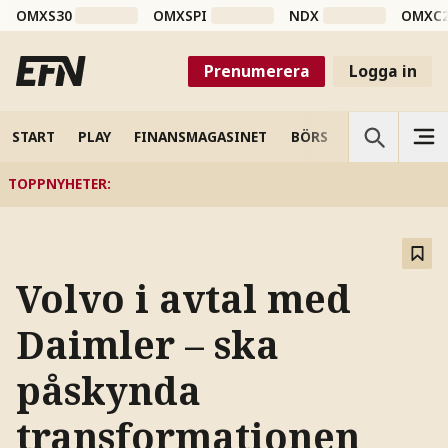
OMXS30
OMXSPI
NDX
OMXC
Prenumerera
Logga in
START
PLAY
FINANSMAGASINET
BÖRS
VETENSKAP
TOPPNYHETER
:
Volvo i avtal med
Daimler – ska
påskynda
transformationen