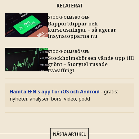
RELATERAT
STOCKHOLMSBÖRSEN
Rapportdippar och
kursrusningar – så agerar
insynstopparna nu
STOCKHOLMSBÖRSEN
Stockholmsbörsen vände upp till
grönt – Storytel rusade
tvåsiffrigt
Hämta EFN:s app för iOS och Android
- gratis:
nyheter, analyser, börs, video, podd
NÄSTA ARTIKEL