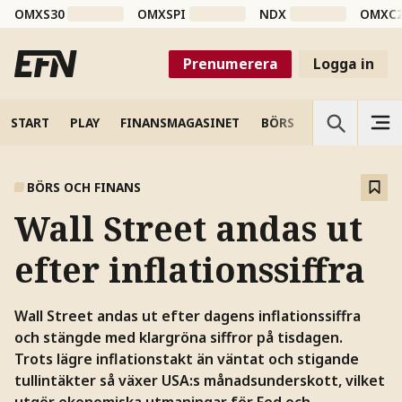
OMXS30
OMXSPI
NDX
OMXC
Prenumerera
Logga in
START
PLAY
FINANSMAGASINET
BÖRS
VETENSKAP
BÖRS OCH FINANS
Wall Street andas ut
efter inflationssiffra
Wall Street andas ut efter dagens inflationssiffra
och stängde med klargröna siffror på tisdagen.
Trots lägre inflationstakt än väntat och stigande
tullintäkter så växer USA:s månadsunderskott, vilket
utgör ekonomiska utmaningar för Fed och