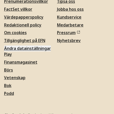
Prenumerationsvillkor
Tipsa oss
FactSet villkor
Jobba hos oss
Värdepapperspolicy
Kundservice
Redaktionell policy
Medarbetare
Om cookies
Pressrum
Tillgänglighet på EFN
Nyhetsbrev
Ändra datainställningar
Play
Finansmagasinet
Börs
Vetenskap
Bok
Podd