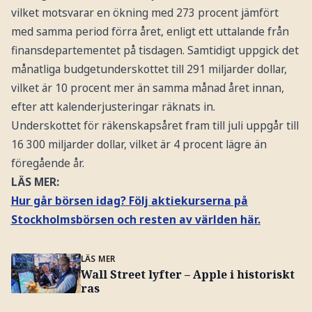
vilket motsvarar en ökning med 273 procent jämfört
med samma period förra året, enligt ett uttalande från
finansdepartementet på tisdagen. Samtidigt uppgick det
månatliga budgetunderskottet till 291 miljarder dollar,
vilket är 10 procent mer än samma månad året innan,
efter att kalenderjusteringar räknats in.
Underskottet för räkenskapsåret fram till juli uppgår till
16 300 miljarder dollar, vilket är 4 procent lägre än
föregående år.
LÄS MER:
Hur går börsen idag? Följ aktiekurserna på
Stockholmsbörsen och resten av världen här.
LÄS MER
Wall Street lyfter – Apple i historiskt
ras