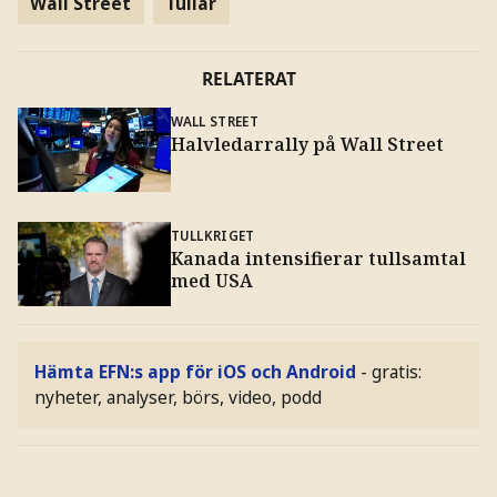
Wall Street
Tullar
RELATERAT
WALL STREET
Halvledarrally på Wall Street
TULLKRIGET
Kanada intensifierar tullsamtal
med USA
Hämta EFN:s app för iOS och Android
- gratis:
nyheter, analyser, börs, video, podd