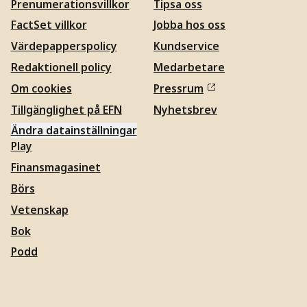
Prenumerationsvillkor
Tipsa oss
FactSet villkor
Jobba hos oss
Värdepapperspolicy
Kundservice
Redaktionell policy
Medarbetare
Om cookies
Pressrum
Tillgänglighet på EFN
Nyhetsbrev
Ändra datainställningar
Play
Finansmagasinet
Börs
Vetenskap
Bok
Podd