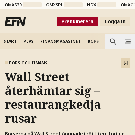
OMXS30
OMXSPI
NDX
OMXC
Prenumerera
Logga in
START
PLAY
FINANSMAGASINET
BÖRS
VETENSKAP
BÖRS OCH FINANS
Wall Street
återhämtar sig –
restaurangkedja
rusar
Börserna på Wall Street öppnade i rött territorium