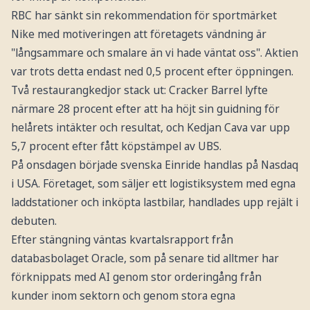
RBC har sänkt sin rekommendation för sportmärket
Nike med motiveringen att företagets vändning är
"långsammare och smalare än vi hade väntat oss". Aktien
var trots detta endast ned 0,5 procent efter öppningen.
Två restaurangkedjor stack ut: Cracker Barrel lyfte
närmare 28 procent efter att ha höjt sin guidning för
helårets intäkter och resultat, och Kedjan Cava var upp
5,7 procent efter fått köpstämpel av UBS.
På onsdagen började svenska Einride handlas på Nasdaq
i USA. Företaget, som säljer ett logistiksystem med egna
laddstationer och inköpta lastbilar, handlades upp rejält i
debuten.
Efter stängning väntas kvartalsrapport från
databasbolaget Oracle, som på senare tid alltmer har
förknippats med AI genom stor orderingång från
kunder inom sektorn och genom stora egna