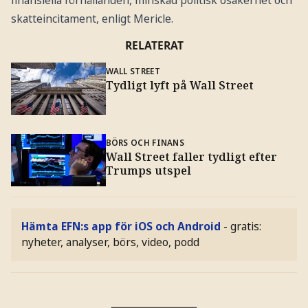
finansiella förhållanden, minskad politisk osäkerhet och
skatteincitament, enligt Mericle.
RELATERAT
WALL STREET
Tydligt lyft på Wall Street
BÖRS OCH FINANS
Wall Street faller tydligt efter
Trumps utspel
Hämta EFN:s app för iOS och Android
- gratis:
nyheter, analyser, börs, video, podd