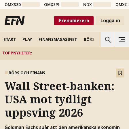
OMXS30
OMXSPI
NDX
OMXC
Prenumerera
Logga in
START
PLAY
FINANSMAGASINET
BÖRS
VETENSKAP
TOPPNYHETER
:
BÖRS OCH FINANS
Wall Street-banken:
USA mot tydligt
uppsving 2026
Goldman Sachs spår att den amerikanska ekonomin