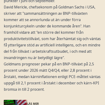
punkter i juni och september.
David Mericle, chefsekonom på Goldman Sachs i USA,
skriver att "sammansättningen av BNP-tillväxten
kommer att se annorlunda ut än under förra
konjunkturcykeln under de kommande åren". Han
framhöll vidare att "en större del kommer från
produktivitetstillväxt, som har återhämtat sig och väntas
få ytterligare stöd av artificiell intelligens, och en mindre
del från tillväxt i arbetskraftsutbudet, i och med att
invandringen nu är betydligt lägre".
Goldmans prognoser pekar på en BNP-tillväxt på 2,5
procent under 2026 mätt Q4/Q4, eller 2,8 procent i
årstakt, medan kärninflationen enligt PCE-måttet väntas
uppgå till 2,1 procent i årstakt i december och kärn-KPI
bromsa in till 2 procent.
LÄS MER