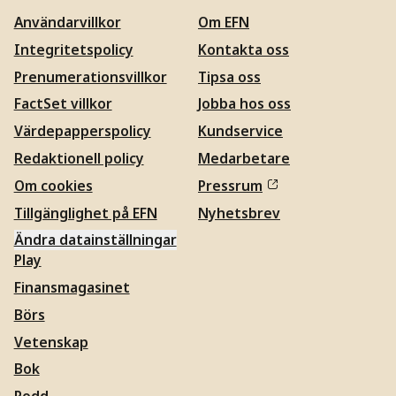
Användarvillkor
Om EFN
Integritetspolicy
Kontakta oss
Prenumerationsvillkor
Tipsa oss
FactSet villkor
Jobba hos oss
Värdepapperspolicy
Kundservice
Redaktionell policy
Medarbetare
Om cookies
Pressrum
Tillgänglighet på EFN
Nyhetsbrev
Ändra datainställningar
Play
Finansmagasinet
Börs
Vetenskap
Bok