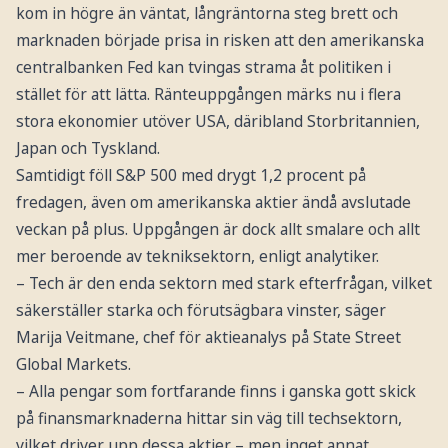
kom in högre än väntat, långräntorna steg brett och
marknaden började prisa in risken att den amerikanska
centralbanken Fed kan tvingas strama åt politiken i
stället för att lätta. Ränteuppgången märks nu i flera
stora ekonomier utöver USA, däribland Storbritannien,
Japan och Tyskland.
Samtidigt föll S&P 500 med drygt 1,2 procent på
fredagen, även om amerikanska aktier ändå avslutade
veckan på plus. Uppgången är dock allt smalare och allt
mer beroende av tekniksektorn, enligt analytiker.
– Tech är den enda sektorn med stark efterfrågan, vilket
säkerställer starka och förutsägbara vinster, säger
Marija Veitmane, chef för aktieanalys på State Street
Global Markets.
– Alla pengar som fortfarande finns i ganska gott skick
på finansmarknaderna hittar sin väg till techsektorn,
vilket driver upp dessa aktier – men inget annat.