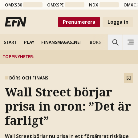
OMXS30
OMXSPI
NDX
OMXC
Prenumerera
Logga in
START
PLAY
FINANSMAGASINET
BÖRS
VETENSKAP
TOPPNYHETER
:
BÖRS OCH FINANS
Wall Street börjar
prisa in oron: ”Det är
farligt”
Wall Street börjar nu prisa in ett försämrat riskläge