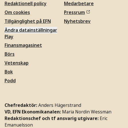
Redaktionell policy
Medarbetare
Om cookies
Pressrum
Tillgänglighet på EFN
Nyhetsbrev
Ändra datainställningar
Play
Finansmagasinet
Börs
Vetenskap
Bok
Podd
Chefredaktör:
Anders Hägerstrand
VD, EFN Ekonomikanalen:
Maria Nordin Wessman
Redaktionschef och tf ansvarig utgivare:
Eric
Emanuelsson