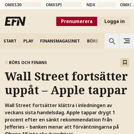
OMXS30
OMXSPI
NDX
OMXC
Prenumerera
Logga in
START
PLAY
FINANSMAGASINET
BÖRS
VETENSKAP
BÖRS OCH FINANS
Wall Street fortsätter
uppåt – Apple tappar
Wall Street fortsätter klättra i inledningen av
veckans sista handelsdag. Apple tappar drygt 1
procent efter en sänkt rekommendation från
Jefferies – banken menar att förväntningarna på
iPhone 18 inte ska överdrivas.