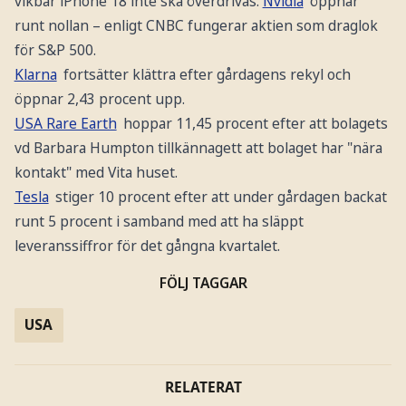
vikbar iPhone 18 inte ska överdrivas.
Nvidia
öppnar
runt nollan – enligt CNBC fungerar aktien som draglok
för S&P 500.
Klarna
fortsätter klättra efter gårdagens rekyl och
öppnar 2,43 procent upp.
USA Rare Earth
hoppar 11,45 procent efter att bolagets
vd Barbara Humpton tillkännagett att bolaget har "nära
kontakt" med Vita huset.
Tesla
stiger 10 procent efter att under gårdagen backat
runt 5 procent i samband med att ha släppt
leveranssiffror för det gångna kvartalet.
FÖLJ TAGGAR
USA
RELATERAT