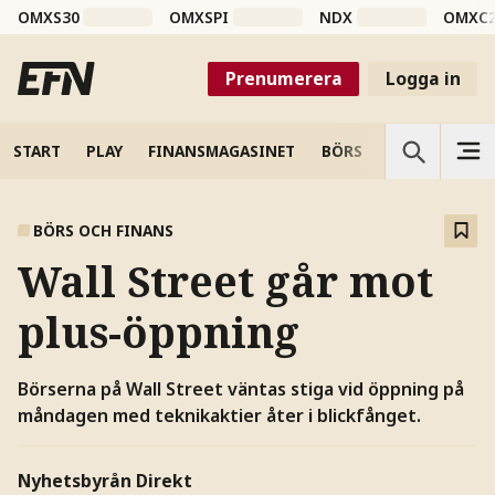
OMXS30
OMXSPI
NDX
OMXC
Prenumerera
Logga in
START
PLAY
FINANSMAGASINET
BÖRS
VETENSKAP
BÖRS OCH FINANS
Wall Street går mot
plus-öppning
Börserna på Wall Street väntas stiga vid öppning på
måndagen med teknikaktier åter i blickfånget.
Nyhetsbyrån Direkt