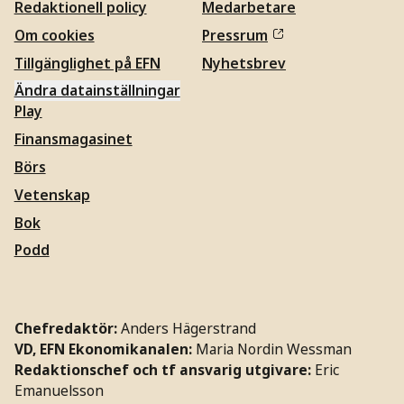
Redaktionell policy
Medarbetare
Om cookies
Pressrum
Tillgänglighet på EFN
Nyhetsbrev
Ändra datainställningar
Play
Finansmagasinet
Börs
Vetenskap
Bok
Podd
Chefredaktör:
Anders Hägerstrand
VD, EFN Ekonomikanalen:
Maria Nordin Wessman
Redaktionschef och tf ansvarig utgivare:
Eric
Emanuelsson