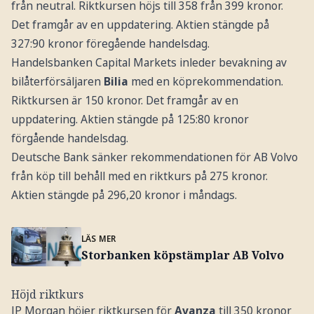
från neutral. Riktkursen höjs till 358 från 399 kronor.
Det framgår av en uppdatering. Aktien stängde på
327:90 kronor föregående handelsdag.
Handelsbanken Capital Markets inleder bevakning av
bilåterförsäljaren
Bilia
med en köprekommendation.
Riktkursen är 150 kronor. Det framgår av en
uppdatering. Aktien stängde på 125:80 kronor
förgående handelsdag.
Deutsche Bank sänker rekommendationen för AB Volvo
från köp till behåll med en riktkurs på 275 kronor.
Aktien stängde på 296,20 kronor i måndags.
LÄS MER
Storbanken köpstämplar AB Volvo
Höjd riktkurs
JP Morgan höjer riktkursen för
Avanza
till 350 kronor