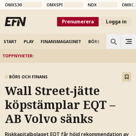
OMXS30
OMXSPI
NDX
OMXC
Prenumerera
Logga in
START
PLAY
FINANSMAGASINET
BÖRS
VETENSKAP
TOPPNYHETER
:
BÖRS OCH FINANS
Wall Street-jätte
köpstämplar EQT –
AB Volvo sänks
Riskkapitalbolaget EQT får höjd rekommendation av