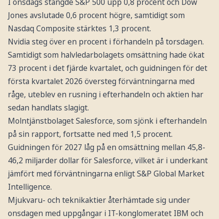
I onsdags stängde S&P 500 upp 0,8 procent och Dow
Jones avslutade 0,6 procent högre, samtidigt som
Nasdaq Composite stärktes 1,3 procent.
Nvidia steg över en procent i förhandeln på torsdagen.
Samtidigt som halvledarbolagets omsättning hade ökat
73 procent i det fjärde kvartalet, och guidningen för det
första kvartalet 2026 översteg förväntningarna med
råge, uteblev en rusning i efterhandeln och aktien har
sedan handlats slagigt.
Molntjänstbolaget Salesforce, som sjönk i efterhandeln
på sin rapport, fortsatte ned med 1,5 procent.
Guidningen för 2027 låg på en omsättning mellan 45,8-
46,2 miljarder dollar för Salesforce, vilket är i underkant
jämfört med förväntningarna enligt S&P Global Market
Intelligence.
Mjukvaru- och teknikaktier återhämtade sig under
onsdagen med uppgångar i IT-konglomeratet IBM och