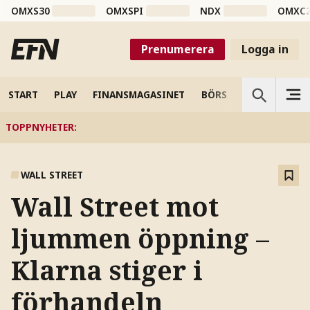
OMXS30
OMXSPI
NDX
OMXC
Prenumerera
Logga in
START
PLAY
FINANSMAGASINET
BÖRS
VETENSKAP
TOPPNYHETER
:
WALL STREET
Wall Street mot
ljummen öppning –
Klarna stiger i
förhandeln