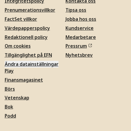
Integritetspolicy
Kontakta oss
Prenumerationsvillkor
Tipsa oss
FactSet villkor
Jobba hos oss
Värdepapperspolicy
Kundservice
Redaktionell policy
Medarbetare
Om cookies
Pressrum
Tillgänglighet på EFN
Nyhetsbrev
Ändra datainställningar
Play
Finansmagasinet
Börs
Vetenskap
Bok
Podd