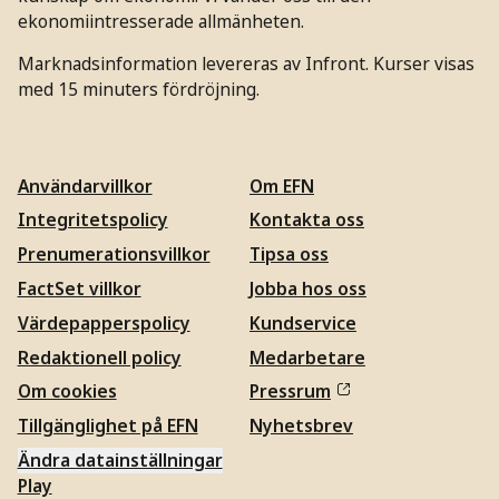
ekonomiintresserade allmänheten.
Marknadsinformation levereras av Infront. Kurser visas
med 15 minuters fördröjning.
Användarvillkor
Om EFN
Integritetspolicy
Kontakta oss
Prenumerationsvillkor
Tipsa oss
FactSet villkor
Jobba hos oss
Värdepapperspolicy
Kundservice
Redaktionell policy
Medarbetare
Om cookies
Pressrum
Tillgänglighet på EFN
Nyhetsbrev
Ändra datainställningar
Play