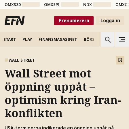
OMXS30
OMXSPI
NDX
OMXC
Prenumerera
Logga in
START
PLAY
FINANSMAGASINET
BÖRS
VETENSKAP
WALL STREET
Wall Street mot
öppning uppåt –
optimism kring Iran-
konflikten
USA-terminerna indikerade en öppning uppåt på