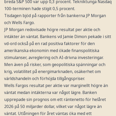
breda S&P 500 var upp 0,3 procent. Tekniktunga Nasdaq
100-terminen hade stigit 0,5 procent.
Tisdagen bjöd på rapporter från bankerna JP Morgan
och Wells Fargo.
JP Morgan redovisade högre resultat per aktie och
intäkter än väntat. Bankens vd Jamie Dimon pekade i sitt
vd-ord också på en rad positiva faktorer för den
amerikanska ekonomin med ökade finanspolitiska
stimulanser, avreglering och AI-drivna investeringar.
Men även på risker, som geopolitiska spänningar och
krig, volatilitet på energimarknaden, osäkerhet om
världshandeln och förhöjda tillgångspriser.
Wells Fargos resultat per aktie var marginellt högre än
väntat medan intäkterna var något lägre. Banken
upprepade sin prognos om ett räntenetto för helåret
2026 på 50 miljarder dollar, vilket var något lägre än
väntat. Utlåningen för året väntas öka med ett