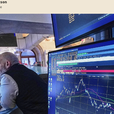
sson
se