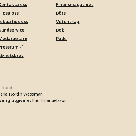
Kontakta oss
Finansmagasinet
Tipsa oss
Börs
Jobba hos oss
Vetenskap
Kundservice
Bok
Medarbetare
Podd
Pressrum
Nyhetsbrev
strand
aria Nordin Wessman
arig utgivare:
Eric Emanuelsson