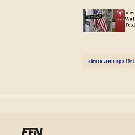
BÖRS 
Wal
Tesl
Hämta EFN:s app för 