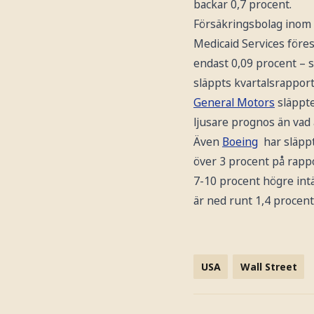
backar 0,7 procent.
Försäkringsbolag inom 
Medicaid Services föres
endast 0,09 procent – 
släppts kvartalsrappor
General Motors
släppte
ljusare prognos än vad 
Även
Boeing
har släppt
över 3 procent på rap
7-10 procent högre int
är ned runt 1,4 procent
USA
Wall Street