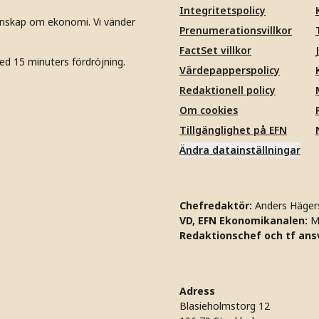
Integritetspolicy
unskap om ekonomi. Vi vänder
Prenumerationsvillkor
FactSet villkor
ed 15 minuters fördröjning.
Värdepapperspolicy
Redaktionell policy
Om cookies
Tillgänglighet på EFN
Ändra datainställningar
Chefredaktör:
Anders Häger
VD, EFN Ekonomikanalen:
M
Redaktionschef och tf ansv
Adress
Blasieholmstorg 12