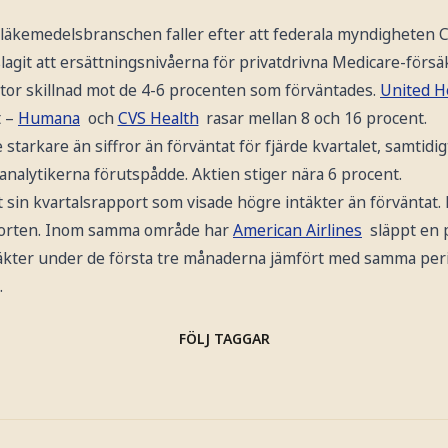
läkemedelsbranschen faller efter att federala myndigheten 
lagit att ersättningsnivåerna för privatdrivna Medicare-förs
stor skillnad mot de 4-6 procenten som förväntades.
United H
t –
Humana
och
CVS Health
rasar mellan 8 och 16 procent.
 starkare än siffror än förväntat för fjärde kvartalet, samtid
analytikerna förutspådde. Aktien stiger nära 6 procent.
 sin kvartalsrapport som visade högre intäkter än förväntat.
porten. Inom samma område har
American Airlines
släppt en 
äkter under de första tre månaderna jämfört med samma perio
.
FÖLJ TAGGAR