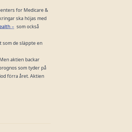
Centers for Medicare &
äkringar ska höjas med
ealth –
som också
igt som de släppte en
 Men aktien backar
prognos som tyder på
d förra året. Aktien