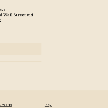
ANS
å Wall Street vid
g
Om EFN
Play