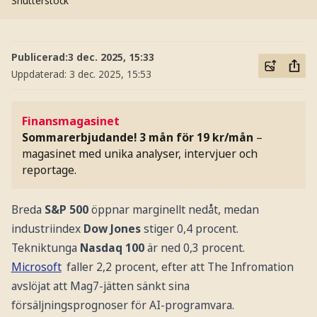
Shutterstock
Publicerad:
3 dec. 2025, 15:33
Uppdaterad:
3 dec. 2025, 15:53
Finansmagasinet
Sommarerbjudande! 3 mån för 19 kr/mån
–
magasinet med unika analyser, intervjuer och
reportage.
Breda
S&P 500
öppnar marginellt nedåt, medan
industriindex
Dow Jones
stiger 0,4 procent.
Tekniktunga
Nasdaq 100
är ned 0,3 procent.
Microsoft
faller 2,2 procent, efter att The Infromation
avslöjat att Mag7-jätten sänkt sina
försäljningsprognoser för AI-programvara.