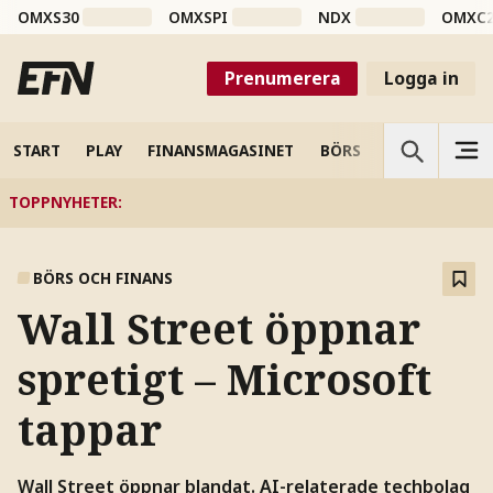
OMXS30
OMXSPI
NDX
OMXC
Prenumerera
Logga in
START
PLAY
FINANSMAGASINET
BÖRS
VETENSKAP
TOPPNYHETER
:
BÖRS OCH FINANS
Wall Street öppnar
spretigt – Microsoft
tappar
Wall Street öppnar blandat. AI-relaterade techbolag