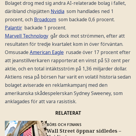
Bolaget drog med sig andra AI-relaterade bolag i fallet,
däribland chipjätten
Nvidia
som handlades ned 1
procent, och
Broadcom
som backade 0,6 procent.
Palantir
backade 1 procent.
Marvell Technology
går dock mot strömmen, efter att
resultaten för tredje kvartalet kom in över förväntan.
Omsusade
American Eagle
rusade över 17 procent efter
att jeanstillverkaren rapporterat en vinst på 53 cent per
aktie, och en total intäktsström på 1,36 miljarder dollar.
Aktiens resa på börsen har varit en volatil historia sedan
bolaget aviserade en reklamkampanj med den
amerikanska skådespelerskan Sydney Sweeney, som
anklagades för att vara rasistisk.
RELATERAT
BÖRS OCH FINANS
Wall Street öppnar sidledes –