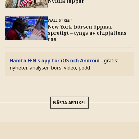
Nvidia tappar
WALL STREET
New York-börsen öppnar
spretigt – tyngs av chipjättens
ras
Hämta EFN:s app för iOS och Android
- gratis:
nyheter, analyser, börs, video, podd
NÄSTA ARTIKEL