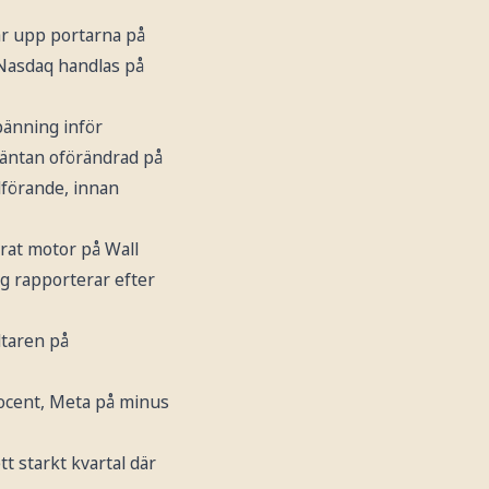
år upp portarna på
 Nasdaq handlas på
pänning inför
räntan oförändrad på
dförande, innan
rat motor på Wall
g rapporterar efter
ltaren på
ocent, Meta på minus
t starkt kvartal där