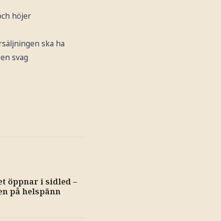
och höjer
rsäljningen ska ha
 en svag
et öppnar i sidled –
n på helspänn