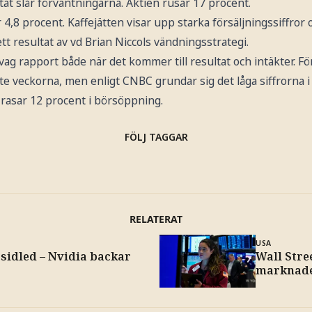
tat slår förväntningarna. Aktien rusar 17 procent.
 4,8 procent. Kaffejätten visar upp starka försäljningssiffror 
 resultat av vd Brian Niccols vändningsstrategi.
g rapport både när det kommer till resultat och intäkter. Fö
e veckorna, men enligt CNBC grundar sig det låga siffrorna i
rasar 12 procent i börsöppning.
FÖLJ TAGGAR
RELATERAT
USA
 sidled – Nvidia backar
Wall Stre
marknade