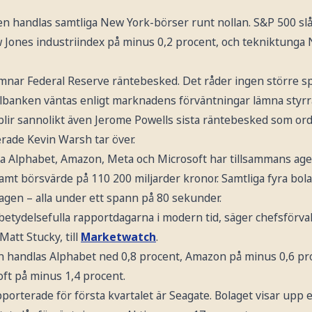
n handlas samtliga New York-börser runt nollan. S&P 500 sl
 Jones industriindex på minus 0,2 procent, och tekniktunga
lämnar Federal Reserve räntebesked. Det råder ingen större s
lbanken väntas enligt marknadens förväntningar lämna styr
 blir sannolikt även Jerome Powells sista räntebesked som or
ade Kevin Warsh tar över.
a Alphabet, Amazon, Meta och Microsoft har tillsammans age
mt börsvärde på 110 200 miljarder kronor. Samtliga fyra bola
gen – alla under ett spann på 80 sekunder.
betydelsefulla rapportdagarna i modern tid, säger chefsförva
att Stucky, till
Marketwatch
.
n handlas Alphabet ned 0,8 procent, Amazon på minus 0,6 pr
oft på minus 1,4 procent.
porterade för första kvartalet är Seagate. Bolaget visar upp et