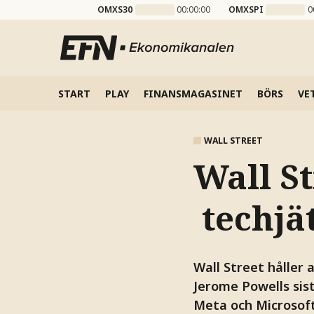
OMXS30
00:00:00
OMXSPI
0
START
PLAY
FINANSMAGASINET
BÖRS
VE
WALL STREET
Wall St
techjät
Wall Street håller 
Jerome Powells sis
Meta och Microsoft