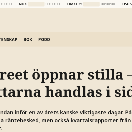
0:00:00
NDX
00:00:00
OMXC25
00:00:00
USDS
TENSKAP
BOK
PODD
reet öppnar stilla 
tarna handlas i si
andan inför en av årets kanske viktigaste dagar. P
ta räntebesked, men också kvartalsrapporter från
.