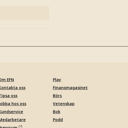
Om EFN
Play
Kontakta oss
Finansmagasinet
Tipsa oss
Börs
Jobba hos oss
Vetenskap
Kundservice
Bok
Medarbetare
Podd
Pressrum