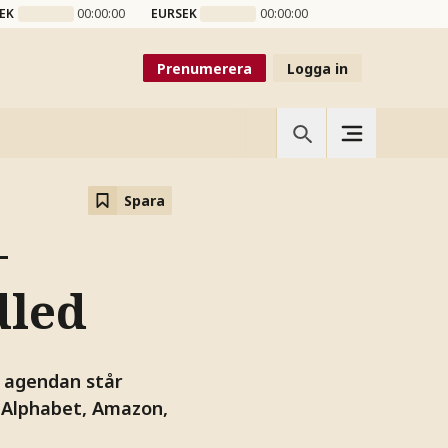
EK
00:00:00
EURSEK
00:00:00
Prenumerera
Logga in
Spara
–
dled
å agendan står
 Alphabet, Amazon,