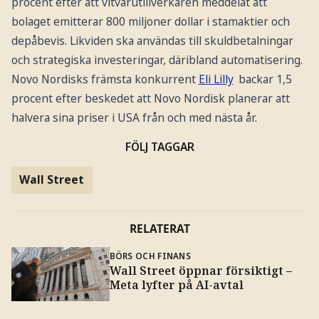
procent efter att vitvarutillverkaren meddelat att
bolaget emitterar 800 miljoner dollar i stamaktier och
depåbevis. Likviden ska användas till skuldbetalningar
och strategiska investeringar, däribland automatisering.
Novo Nordisks främsta konkurrent
Eli Lilly
backar 1,5
procent efter beskedet att Novo Nordisk planerar att
halvera sina priser i USA från och med nästa år.
FÖLJ TAGGAR
Wall Street
RELATERAT
BÖRS OCH FINANS
Wall Street öppnar försiktigt –
Meta lyfter på AI-avtal