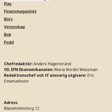
Play
Finansmagasinet
Börs
Vetenskap
Bok
Podd
Chefredaktör:
Anders Hägerstrand
VD, EFN Ekonomikanalen:
Maria Nordin Wessman
Redaktionschef och tf ansvarig utgivare:
Eric
Emanuelsson
Adress
Blasieholmstorg 12