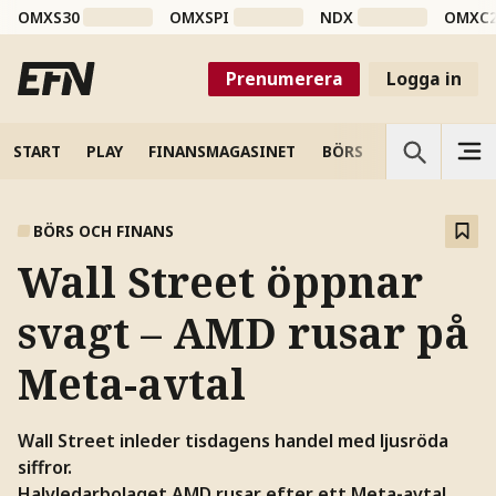
OMXS30
OMXSPI
NDX
OMXC
Prenumerera
Logga in
START
PLAY
FINANSMAGASINET
BÖRS
VETENSKAP
BÖRS OCH FINANS
Wall Street öppnar
svagt – AMD rusar på
Meta-avtal
Wall Street inleder tisdagens handel med ljusröda
siffror.
Halvledarbolaget AMD rusar efter ett Meta-avtal.