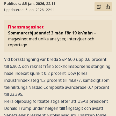
Publicerad:
5 jan. 2026, 22:11
Uppdaterad:
5 jan. 2026, 22:11
Finansmagasinet
Sommarerbjudande! 3 mån för 19 kr/mån
–
magasinet med unika analyser, intervjuer och
reportage.
Vid börsstängning var breda S&P 500 upp 0,6 procent
till 6.902, och räknat från Stockholmsbörsens stängning
hade indexet sjunkit 0,2 procent. Dow Jones
industriindex steg 1,2 procent till 48.977, samtidigt som
tekniktunga Nasdaq Composite avancerade 0,7 procent
till 23.395.
Flera oljebolag fortsatte stiga efter att USA:s president
Donald Trump under helgen tillfångatagit och avsatt
Venezuelas president Nicolás Maduro. Insatsen följde