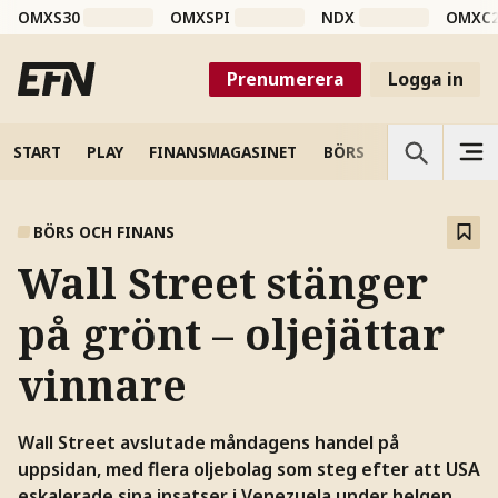
OMXS30
OMXSPI
NDX
OMXC
Prenumerera
Logga in
START
PLAY
FINANSMAGASINET
BÖRS
VETENSKAP
BÖRS OCH FINANS
Wall Street stänger
på grönt – oljejättar
vinnare
Wall Street avslutade måndagens handel på
uppsidan, med flera oljebolag som steg efter att USA
eskalerade sina insatser i Venezuela under helgen.