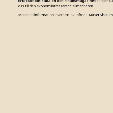
EFN Ekonomikanalen och Finansmagasinet
sprider k
oss till den ekonomiintresserade allmänheten.
Marknadsinformation levereras av Infront. Kurser visas m