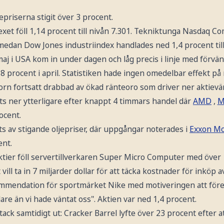
epriserna stigit över 3 procent.
xet föll 1,14 procent till nivån 7.301. Tekniktunga Nasdaq C
8 medan Dow Jones industriindex handlades ned 1,4 procent till
 maj i USA kom in under dagen och låg precis i linje med förvä
8 procent i april. Statistiken hade ingen omedelbar effekt på
orn fortsatt drabbad av ökad ränteoro som driver ner aktievä
ts ner ytterligare efter knappt 4 timmars handel där
AMD
,
M
ocent.
ts av stigande oljepriser, där uppgångar noterades i
Exxon Mo
ent.
ktier föll servertillverkaren Super Micro Computer med över 
vill ta in 7 miljarder dollar för att täcka kostnader för inköp
mmendation för sportmärket Nike med motiveringen att före
e än vi hade väntat oss". Aktien var ned 1,4 procent.
ack samtidigt ut: Cracker Barrel lyfte över 23 procent efter a