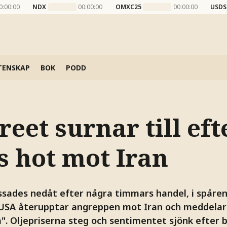
0:00:00
NDX
00:00:00
OMXC25
00:00:00
USDS
TENSKAP
BOK
PODD
reet surnar till eft
 hot mot Iran
ssades nedåt efter några timmars handel, i spåren
USA återupptar angreppen mot Iran och meddela
". Oljepriserna steg och sentimentet sjönk efter 