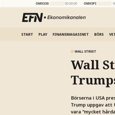
OMXS30
00:00:00
OMXSPI
0
START
PLAY
FINANSMAGASINET
BÖRS
VE
WALL STREET
Wall St
Trumps
Börserna i USA pre
Trump uppgav att 
vara "mycket hårda