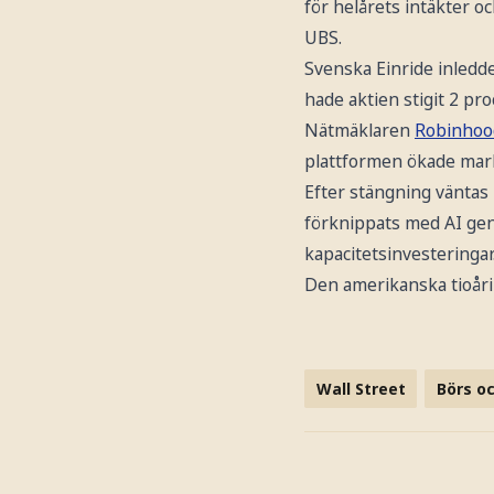
för helårets intäkter o
UBS.
Svenska Einride inledde
hade aktien stigit 2 pro
Nätmäklaren
Robinhoo
plattformen ökade mar
Efter stängning väntas
förknippats med AI ge
kapacitetsinvesteringar
Den amerikanska tioårin
Wall Street
Börs oc