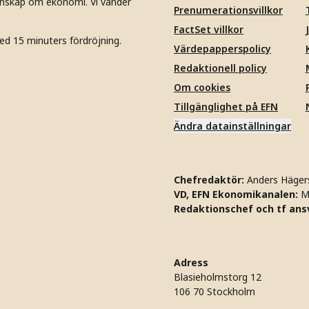
unskap om ekonomi. Vi vänder
Prenumerationsvillkor
FactSet villkor
ed 15 minuters fördröjning.
Värdepapperspolicy
Redaktionell policy
Om cookies
Tillgänglighet på EFN
Ändra datainställningar
Chefredaktör:
Anders Häger
VD, EFN Ekonomikanalen:
M
Redaktionschef och tf ansv
Adress
Blasieholmstorg 12
106 70 Stockholm