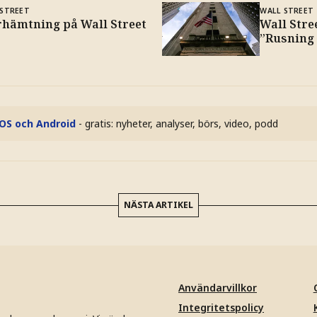
 STREET
WALL STREET
rhämtning på Wall Street
Wall Stre
”Rusning t
iOS och Android
- gratis: nyheter, analyser, börs, video, podd
NÄSTA ARTIKEL
Användarvillkor
Integritetspolicy