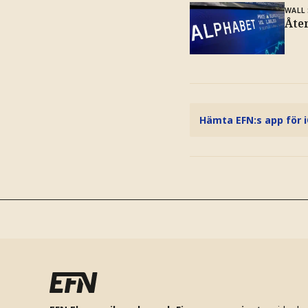
WALL
Åte
Hämta EFN:s app för 