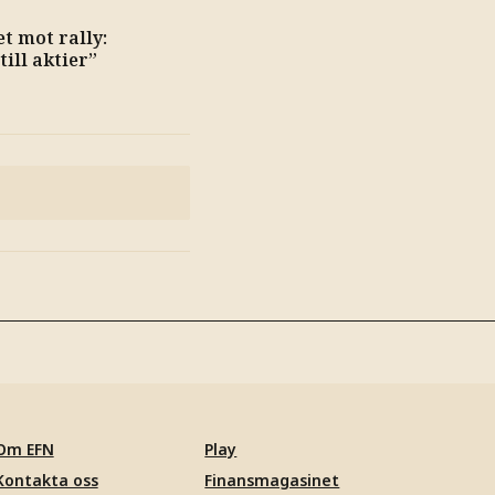
et mot rally:
ill aktier”
Om EFN
Play
Kontakta oss
Finansmagasinet