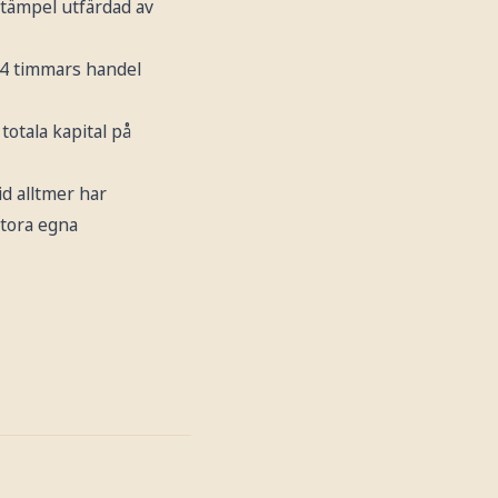
stämpel utfärdad av
t 4 timmars handel
totala kapital på
id alltmer har
tora egna