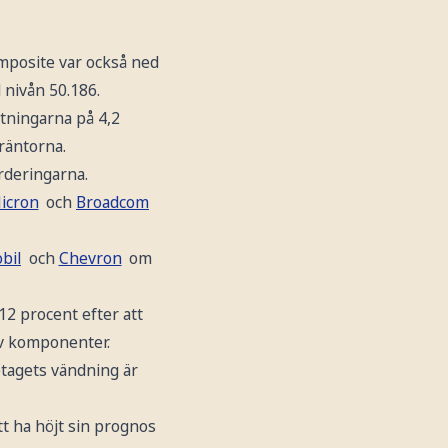
omposite var också ned
 nivån 50.186.
ntningarna på 4,2
 räntorna.
rderingarna.
icron
och
Broadcom
bil
och
Chevron
om
12 procent efter att
 av komponenter.
tagets vändning är
tt ha höjt sin prognos