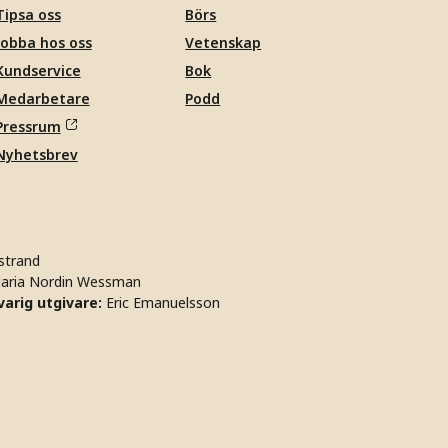
Tipsa oss
Börs
Jobba hos oss
Vetenskap
Kundservice
Bok
Medarbetare
Podd
Pressrum
Nyhetsbrev
strand
aria Nordin Wessman
arig utgivare:
Eric Emanuelsson