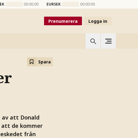
EK
00:00:00
EURSEK
00:00:00
Prenumerera
Logga in
Spara
er
 av att Donald
r att de kommer
beskedet från