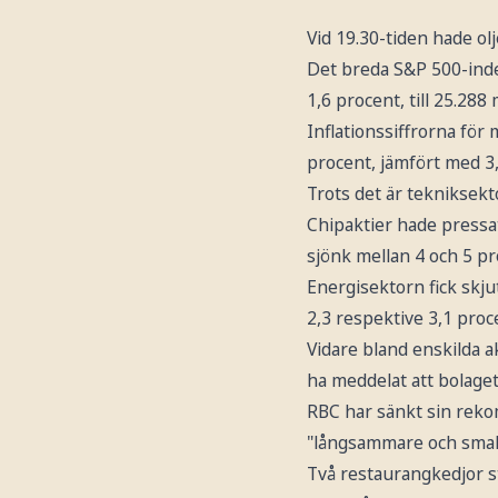
Vid 19.30-tiden hade olj
Det breda S&P 500-inde
1,6 procent, till 25.28
Inflationssiffrorna för
procent, jämfört med 3,
Trots det är tekniksekt
Chipaktier hade pressa
sjönk mellan 4 och 5 pr
Energisektorn fick skju
2,3 respektive 3,1 proc
Vidare bland enskilda a
ha meddelat att bolaget 
RBC har sänkt sin reko
"långsammare och smalar
Två restaurangkedjor st