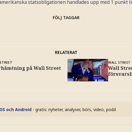
 amerikanska statsobligationen handlades upp med 1 punkt til
FÖLJ TAGGAR
RELATERAT
 STREET
WALL STREET
rhämtning på Wall Street
Wall Stre
försvarsb
iOS och Android
- gratis: nyheter, analyser, börs, video, podd