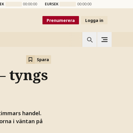
EK
00:00:00
EURSEK
00:00:00
Prenumerera
Logga in
Spara
– tyngs
timmars handel.
torna i väntan på