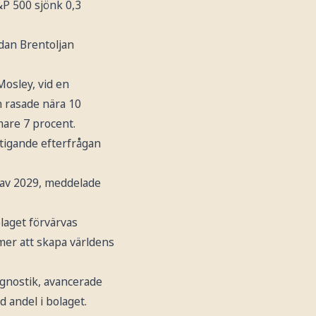
&P 500 sjönk 0,3
edan Brentoljan
osley, vid en
n rasade nära 10
mare 7 procent.
stigande efterfrågan
 av 2029, meddelade
laget förvärvas
er att skapa världens
agnostik, avancerade
d andel i bolaget.