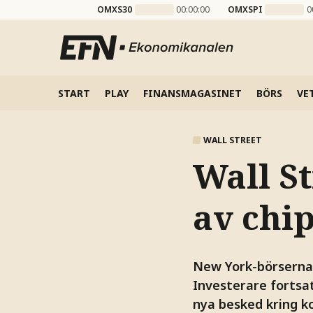
OMXS30
00:00:00
OMXSPI
0
START
PLAY
FINANSMAGASINET
BÖRS
VE
WALL STREET
Wall St
av chi
New York-börserna 
Investerare fortsat
nya besked kring ko