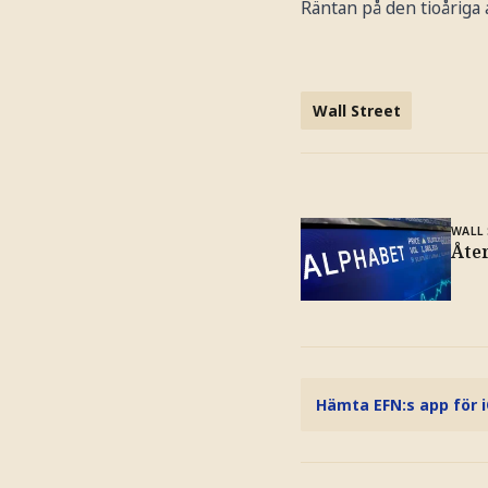
Räntan på den tioåriga
Wall Street
WALL
Åte
Hämta EFN:s app för 