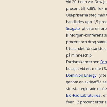
Vid 20-tiden var Dow Jo
procent till 7.389. Tek
Oljepriserna steg med W
handlades upp 1,5 procen
Seagate
utlöste en bre
JPMorgan-konferens sagt
procent och drog samt
Uttalandet förstärkte 
på minneschip.
Fordonskoncernen
For
bolaget vid ett möte i 
Dominion Energy
lyfte
genom en aktieaffär, s
största reglerade elnä
Bio-Rad Labratories
, e
över 12 procent efter a