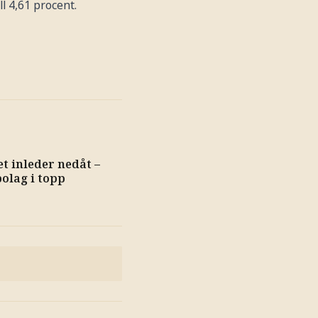
l 4,61 procent.
et inleder nedåt –
olag i topp