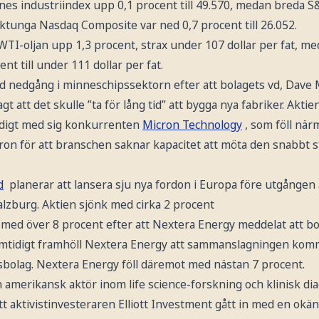
nes industriindex upp 0,1 procent till 49.570, medan breda S
niktunga Nasdaq Composite var ned 0,7 procent till 26.052.
TI-oljan upp 1,3 procent, strax under 107 dollar per fat, m
t till under 111 dollar per fat.
d nedgång i minneschipssektorn efter att bolagets vd, Dave M
 att det skulle ”ta för lång tid” att bygga nya fabriker. Aktie
idigt med sig konkurrenten
Micron Technology
, som föll när
oron för att branschen saknar kapacitet att möta den snabbt 
d
planerar att lansera sju nya fordon i Europa före utgången
Salzburg. Aktien sjönk med cirka 2 procent
 med över 8 procent efter att Nextera Energy meddelat att bo
amtidigt framhöll Nextera Energy att sammanslagningen komm
tsbolag. Nextera Energy föll däremot med nästan 7 procent.
n amerikansk aktör inom life science-forskning och klinisk di
tt aktivistinvesteraren Elliott Investment gått in med en okän