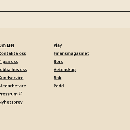
Om EFN
Play
Kontakta oss
Finansmagasinet
Tipsa oss
Börs
Jobba hos oss
Vetenskap
Kundservice
Bok
Medarbetare
Podd
Pressrum
Nyhetsbrev