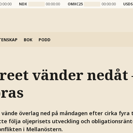
0:00:00
NDX
00:00:00
OMXC25
00:00:00
USDS
TENSKAP
BOK
PODD
reet vänder nedåt 
pras
vände överlag ned på måndagen efter cirka fyra 
te följa oljeprisets utveckling och obligationsrän
nflikten i Mellanöstern.