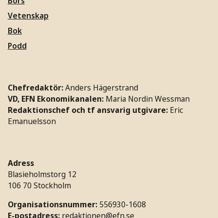
Börs
Vetenskap
Bok
Podd
Chefredaktör:
Anders Hägerstrand
VD, EFN Ekonomikanalen:
Maria Nordin Wessman
Redaktionschef och tf ansvarig utgivare:
Eric
Emanuelsson
Adress
Blasieholmstorg 12
106 70 Stockholm
Organisationsnummer:
556930-1608
E-postadress:
redaktionen@efn.se