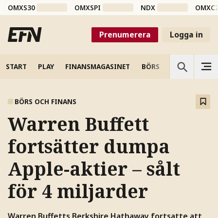
OMXS30
OMXSPI
NDX
OMXC
Prenumerera
Logga in
START
PLAY
FINANSMAGASINET
BÖRS
VETENSKAP
BÖRS OCH FINANS
Warren Buffett
fortsätter dumpa
Apple-aktier – sålt
för 4 miljarder
Warren Buffetts Berkshire Hathaway fortsatte att