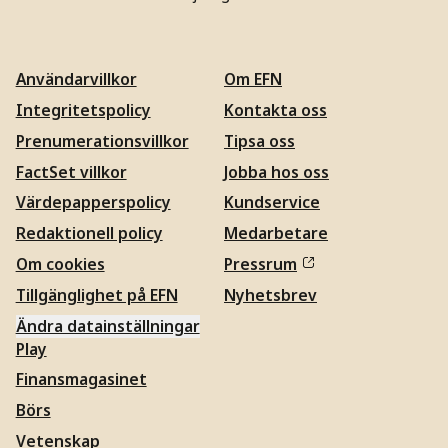
Användarvillkor
Om EFN
Integritetspolicy
Kontakta oss
Prenumerationsvillkor
Tipsa oss
FactSet villkor
Jobba hos oss
Värdepapperspolicy
Kundservice
Redaktionell policy
Medarbetare
Om cookies
Pressrum
Tillgänglighet på EFN
Nyhetsbrev
Ändra datainställningar
Play
Finansmagasinet
Börs
Vetenskap