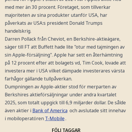
med mer än 30 procent. Företaget, som tillverkar
majoriteten av sina produkter utanför USA, har
påverkats av USA:s president Donald Trumps
handelskrig.
Darren Pollack från Cheviot, en Berkshire-aktieägare,
säger till FT att Buffett hade lite "otur med tajmingen av
sin Apple-försäljning". Apple har sett en återhämtning
på 12 procent efter att bolagets vd, Tim Cook, lovade att
investera mer i USA vilket dämpade investerares värsta
farhågor gällande tullpåverkan.
Dumpningen av Apple-aktier stod för merparten av
Berkshires aktieförsäljningar under andra kvartalet
2025, som totalt uppgick till 6,9 miljarder dollar. De sålde
även aktier i
Bank of America
och avslutade sitt innehav
i mobiloperatören
T-Mobile
.
FÖLJ TAGGAR