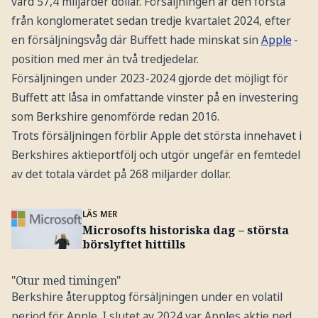
värd 57,4 miljarder dollar. Försäljningen är den första
från konglomeratet sedan tredje kvartalet 2024, efter
en försäljningsvåg där Buffett hade minskat sin
Apple
-
position med mer än två tredjedelar.
Försäljningen under 2023-2024 gjorde det möjligt för
Buffett att låsa in omfattande vinster på en investering
som Berkshire genomförde redan 2016.
Trots försäljningen förblir Apple det största innehavet i
Berkshires aktieportfölj och utgör ungefär en femtedel
av det totala värdet på 268 miljarder dollar.
LÄS MER
Microsofts historiska dag – största
börslyftet hittills
"Otur med timingen"
Berkshire återupptog försäljningen under en volatil
period för Apple. I slutet av 2024 var Apples aktie ned