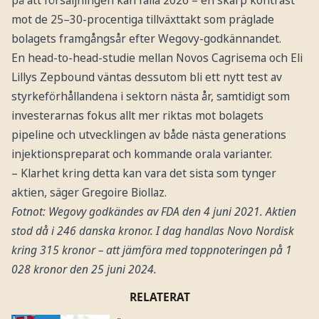
på att försäljningen kan falla 2026 – en skarp kontrast
mot de 25–30-procentiga tillväxttakt som präglade
bolagets framgångsår efter Wegovy-godkännandet.
En head-to-head-studie mellan Novos Cagrisema och Eli
Lillys Zepbound väntas dessutom bli ett nytt test av
styrkeförhållandena i sektorn nästa år, samtidigt som
investerarnas fokus allt mer riktas mot bolagets
pipeline och utvecklingen av både nästa generations
injektionspreparat och kommande orala varianter.
– Klarhet kring detta kan vara det sista som tynger
aktien, säger Gregoire Biollaz.
Fotnot: Wegovy godkändes av FDA den 4 juni 2021. Aktien
stod då i 246 danska kronor. I dag handlas Novo Nordisk
kring 315 kronor – att jämföra med toppnoteringen på 1
028 kronor den 25 juni 2024.
RELATERAT