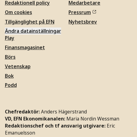
Redaktionell policy
Medarbetare
Om cookies
Pressrum
Tillgänglighet på EFN
Nyhetsbrev
Ändra datainställningar
Play
Finansmagasinet
Börs
Vetenskap
Bok
Podd
Chefredaktör:
Anders Hägerstrand
VD, EFN Ekonomikanalen:
Maria Nordin Wessman
Redaktionschef och tf ansvarig utgivare:
Eric
Emanuelsson