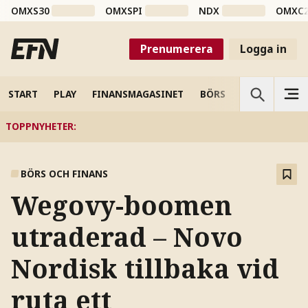
OMXS30
OMXSPI
NDX
OMXC
Prenumerera
Logga in
START
PLAY
FINANSMAGASINET
BÖRS
VETENSKAP
TOPPNYHETER
:
BÖRS OCH FINANS
Wegovy-boomen
utraderad – Novo
Nordisk tillbaka vid
ruta ett