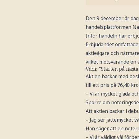
Den 9 december är dage
handelsplattformen Nas
Inför handeln har erbju
Erbjudandet omfattade d
aktieägare och närmare 
vilket motsvarande en v
Vd:n: ”Starten på nästa
Aktien backar med besk
till ett pris på 76,40 
– Vi är mycket glada oc
Sporre om noteringsde
Att aktien backar i de
– Jag ser jättemycket v
Han säger att en noterin
– Vi är väldigt väl förb