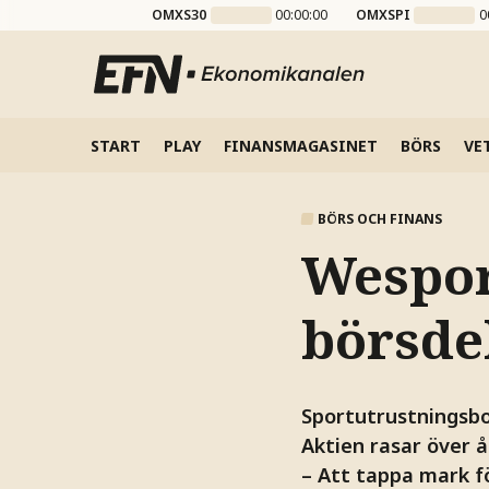
OMXS30
00:00:00
OMXSPI
0
START
PLAY
FINANSMAGASINET
BÖRS
VE
BÖRS OCH FINANS
Wesport
börsde
Sportutrustningsbo
Aktien rasar över å
– Att tappa mark f