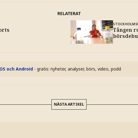
RELATERAT
STOCKHOLMS
orts
Tången ru
börsdebu
iOS och Android
- gratis: nyheter, analyser, börs, video, podd
NÄSTA ARTIKEL