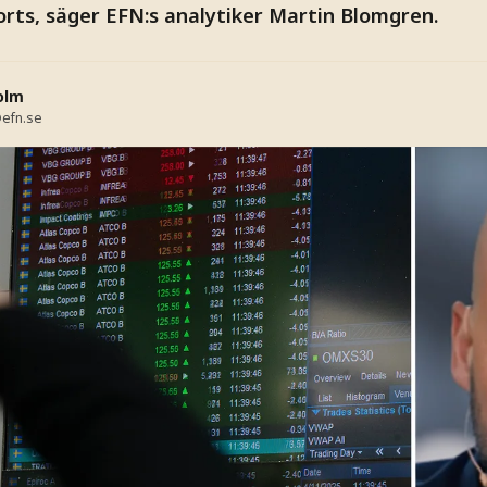
orts, säger EFN:s analytiker Martin Blomgren.
olm
efn.se