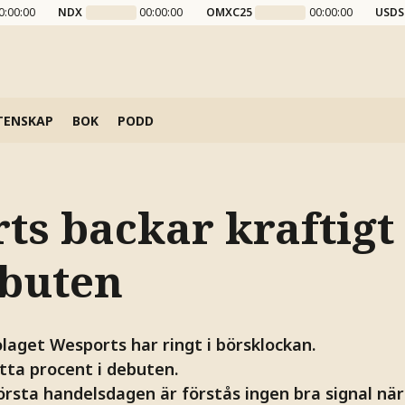
0:00:00
NDX
00:00:00
OMXC25
00:00:00
USDS
TENSKAP
BOK
PODD
s backar kraftigt 
buten
laget Wesports har ringt i börsklockan.
tta procent i debuten.
örsta handelsdagen är förstås ingen bra signal när