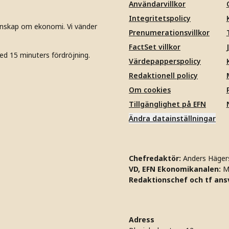
Användarvillkor
Integritetspolicy
unskap om ekonomi. Vi vänder
Prenumerationsvillkor
FactSet villkor
ed 15 minuters fördröjning.
Värdepapperspolicy
Redaktionell policy
Om cookies
Tillgänglighet på EFN
Ändra datainställningar
Chefredaktör:
Anders Häger
VD, EFN Ekonomikanalen:
M
Redaktionschef och tf ansv
Adress