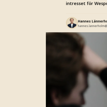
intresset för Wesp
Hannes Lännerh
hannes.lannerholm@