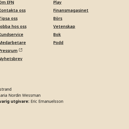
Om EFN
Play
Kontakta oss
Finansmagasinet
Tipsa oss
Börs
Jobba hos oss
Vetenskap
Kundservice
Bok
Medarbetare
Podd
Pressrum
Nyhetsbrev
strand
aria Nordin Wessman
arig utgivare:
Eric Emanuelsson