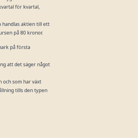
vartal för kvartal,
handlas aktien till ett
ursen på 80 kronor.
mark på första
ing att det säger något
n och som har växt
llning tills den typen