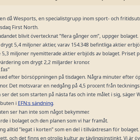
n då Wesports, en specialistgrupp inom sport- och fritidsut
daq First North.
dandet blivit övertecknat ”flera gånger om”, uppger bolaget.
rygt 5,4 miljoner aktier, varav 154.348 befintliga aktier erbjö
5,3 miljoner nyemitterade aktier erbjöds av bolaget. Priset pe
ärdering om drygt 2,2 miljarder kronor.
 fas”
ed efter börsöppningen på tisdagen. Några minuter efter ö
kronor. Det motsvarar en nedgång på 4,5 procent från teckning
h ser det som starten på nästa fas och inte målet i sig, säger
buten i
EFN:s sändning
.
buten ser han inte som något bekymmer.
ärde i bolaget och den planen som vi har framåt.
g alltid ”legat i korten” som en del i tillväxtresan för bolaget.
erett, och det finns en otrolig kultur av tävlingsinstinkt. Vi är