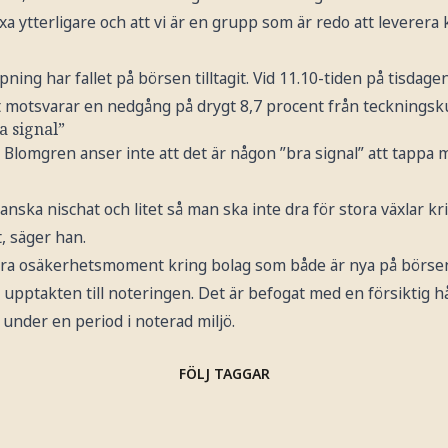
xa ytterligare och att vi är en grupp som är redo att leverera k
ing har fallet på börsen tilltagit. Vid 11.10-tiden på tisdagen 
et motsvarar en nedgång på drygt 8,7 procent från teckningsk
a signal”
 Blomgren anser inte att det är någon ”bra signal” att tappa 
anska nischat och litet så man ska inte dra för stora växlar kr
, säger han.
 extra osäkerhetsmoment kring bolag som både är nya på börse
upptakten till noteringen. Det är befogat med en försiktig hå
 under en period i noterad miljö.
FÖLJ TAGGAR