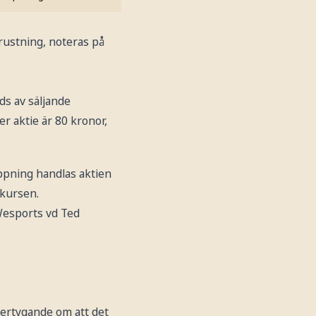
rustning, noteras på
ds av säljande
r aktie är 80 kronor,
ppning handlas aktien
skursen.
 Wesports vd Ted
 övertygande om att det