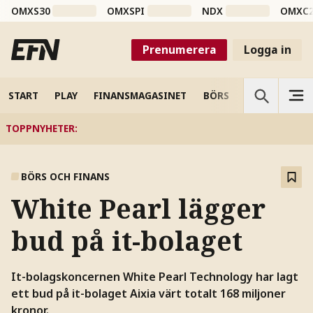
OMXS30
OMXSPI
NDX
OMXC
Prenumerera
Logga in
START
PLAY
FINANSMAGASINET
BÖRS
VETENSKAP
TOPPNYHETER
:
BÖRS OCH FINANS
White Pearl lägger
bud på it-bolaget
It-bolagskoncernen White Pearl Technology har lagt
ett bud på it-bolaget Aixia värt totalt 168 miljoner
kronor.