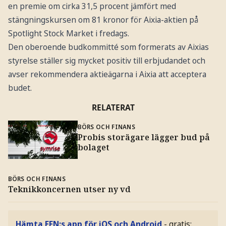
en premie om cirka 31,5 procent jämfört med
stängningskursen om 81 kronor för Aixia-aktien på
Spotlight Stock Market i fredags.
Den oberoende budkommitté som formerats av Aixias
styrelse ställer sig mycket positiv till erbjudandet och
avser rekommendera aktieägarna i Aixia att acceptera
budet.
RELATERAT
BÖRS OCH FINANS
Probis storägare lägger bud på
bolaget
BÖRS OCH FINANS
Teknikkoncernen utser ny vd
Hämta EFN:s app för iOS och Android
- gratis: