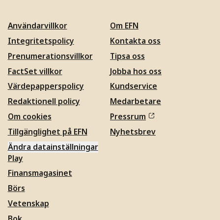
Användarvillkor
Om EFN
Integritetspolicy
Kontakta oss
Prenumerationsvillkor
Tipsa oss
FactSet villkor
Jobba hos oss
Värdepapperspolicy
Kundservice
Redaktionell policy
Medarbetare
Om cookies
Pressrum
Tillgänglighet på EFN
Nyhetsbrev
Ändra datainställningar
Play
Finansmagasinet
Börs
Vetenskap
Bok