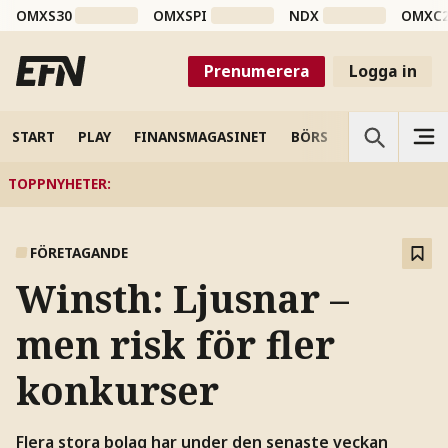
OMXS30
OMXSPI
NDX
OMXC
Prenumerera
Logga in
START
PLAY
FINANSMAGASINET
BÖRS
VETENSKAP
TOPPNYHETER
:
FÖRETAGANDE
Winsth: Ljusnar –
men risk för fler
konkurser
Flera stora bolag har under den senaste veckan