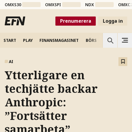
OMXS30
OMXSPI
NDX
OMXC
Prenumerera
Logga in
START
PLAY
FINANSMAGASINET
BÖRS
VETENSKAP
AI
Ytterligare en
techjätte backar
Anthropic:
”Fortsätter
samarbeta”