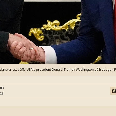
planerar att träffa USA:s president Donald Trump i Washington på fredagen
F
:03
:03