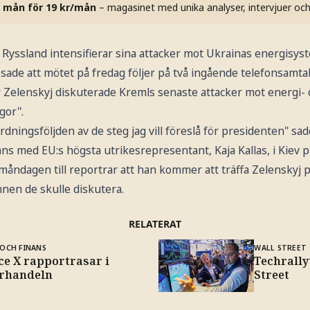
 mån för 19 kr/mån
– magasinet med unika analyser, intervjuer oc
 Ryssland intensifierar sina attacker mot Ukrainas energisys
sade att mötet på fredag följer på två ingående telefonsam
Zelenskyj diskuterade Kremls senaste attacker mot energi- oc
gor".
rdningsföljden av de steg jag vill föreslå för presidenten" sa
ans med EU:s högsta utrikesrepresentant, Kaja Kallas, i Kiev
åndagen till reportrar att han kommer att träffa Zelenskyj 
mnen de skulle diskutera.
RELATERAT
OCH FINANS
WALL STREET
ce X rapportrasar i
Techrally
erhandeln
Street