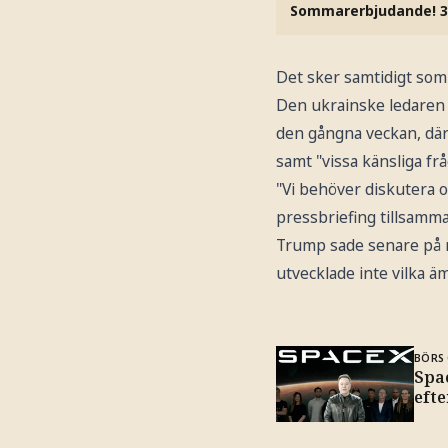
Sommarerbjudande! 3
Det sker samtidigt som
Den ukrainske ledaren 
den gångna veckan, där 
samt "vissa känsliga frå
"Vi behöver diskutera o
pressbriefing tillsamm
Trump sade senare på m
utvecklade inte vilka ä
BÖRS 
Spa
eft