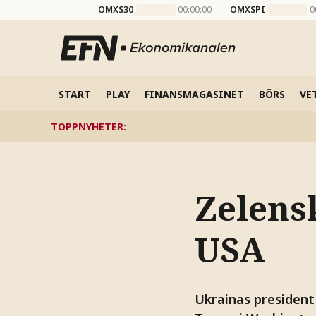
OMXS30
00:00:00
OMXSPI
0
START
PLAY
FINANSMAGASINET
BÖRS
VE
TOPPNYHETER
:
Zelensk
USA
Ukrainas president