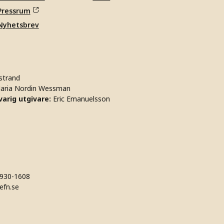
Pressrum
Nyhetsbrev
strand
aria Nordin Wessman
arig utgivare:
Eric Emanuelsson
930-1608
efn.se