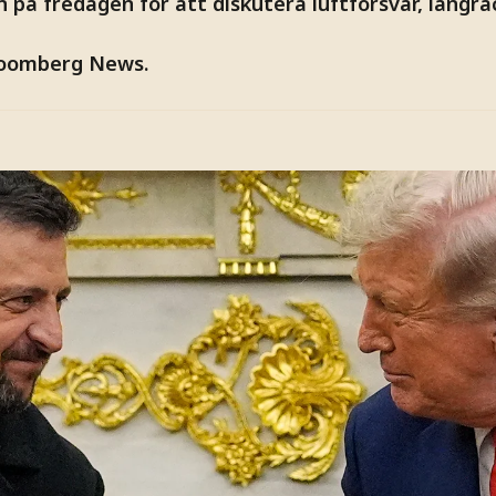
 på fredagen för att diskutera luftförsvar, långr
loomberg News.