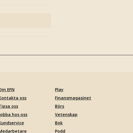
Om EFN
Play
Kontakta oss
Finansmagasinet
Tipsa oss
Börs
Jobba hos oss
Vetenskap
Kundservice
Bok
Medarbetare
Podd