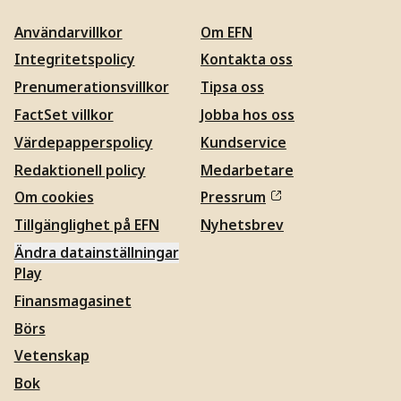
Användarvillkor
Om EFN
Integritetspolicy
Kontakta oss
Prenumerationsvillkor
Tipsa oss
FactSet villkor
Jobba hos oss
Värdepapperspolicy
Kundservice
Redaktionell policy
Medarbetare
Om cookies
Pressrum
Tillgänglighet på EFN
Nyhetsbrev
Ändra datainställningar
Play
Finansmagasinet
Börs
Vetenskap
Bok