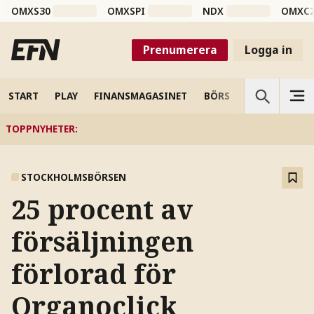
OMXS30
OMXSPI
NDX
OMXC
Prenumerera
Logga in
START
PLAY
FINANSMAGASINET
BÖRS
VETENSKAP
TOPPNYHETER
:
STOCKHOLMSBÖRSEN
25 procent av
försäljningen
förlorad för
Organoclick