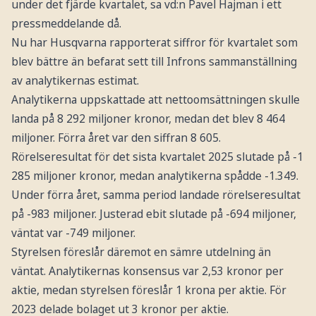
under det fjärde kvartalet, sa vd:n Pavel Hajman i ett
pressmeddelande då.
Nu har Husqvarna rapporterat siffror för kvartalet som
blev bättre än befarat sett till Infrons sammanställning
av analytikernas estimat.
Analytikerna uppskattade att nettoomsättningen skulle
landa på 8 292 miljoner kronor, medan det blev 8 464
miljoner. Förra året var den siffran 8 605.
Rörelseresultat för det sista kvartalet 2025 slutade på -1
285 miljoner kronor, medan analytikerna spådde -1.349.
Under förra året, samma period landade rörelseresultat
på -983 miljoner. Justerad ebit slutade på -694 miljoner,
väntat var -749 miljoner.
Styrelsen föreslår däremot en sämre utdelning än
väntat. Analytikernas konsensus var 2,53 kronor per
aktie, medan styrelsen föreslår 1 krona per aktie. För
2023 delade bolaget ut 3 kronor per aktie.