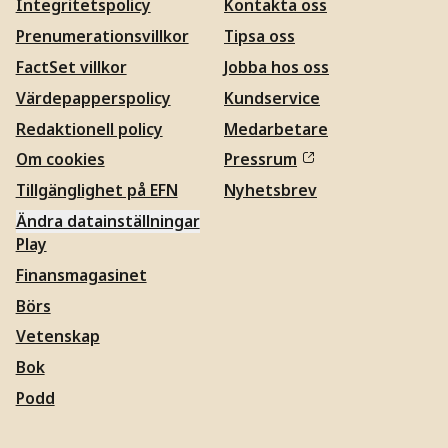
Integritetspolicy
Kontakta oss
Prenumerationsvillkor
Tipsa oss
FactSet villkor
Jobba hos oss
Värdepapperspolicy
Kundservice
Redaktionell policy
Medarbetare
Om cookies
Pressrum
Tillgänglighet på EFN
Nyhetsbrev
Ändra datainställningar
Play
Finansmagasinet
Börs
Vetenskap
Bok
Podd