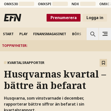
OMXS30
OMXSPI
NDX
OMXC
Prenumerera
Logga in
START
PLAY
FINANSMAGASINET
BÖRS
VETENSKAP
TOPPNYHETER
:
KVARTALSRAPPORTER
Husqvarnas kvartal –
bättre än befarat
Husqvarna, som vinstvarnade i december,
rapporterar bättre siffror än befarat i sin
kvartalsrapport.