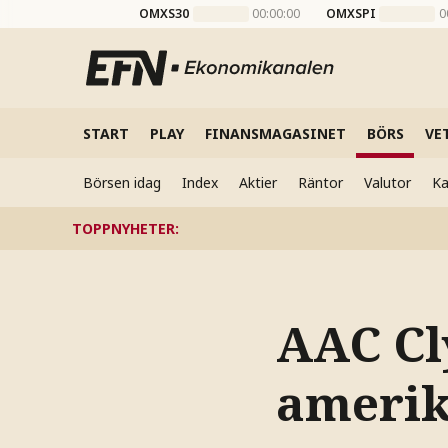
OMXS30
00:00:00
OMXSPI
0
START
PLAY
FINANSMAGASINET
BÖRS
VE
Börsen idag
Index
Aktier
Räntor
Valutor
Ka
TOPPNYHETER
:
AAC Cl
amerik