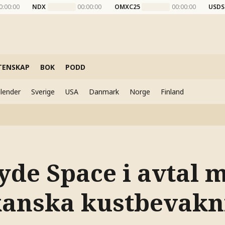
0:00:00
NDX
00:00:00
OMXC25
00:00:00
USDS
TENSKAP
BOK
PODD
lender
Sverige
USA
Danmark
Norge
Finland
yde Space i avtal 
anska kustbevakn