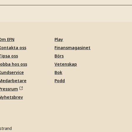
Om EFN
Play
Kontakta oss
Finansmagasinet
Tipsa oss
Börs
Jobba hos oss
Vetenskap
Kundservice
Bok
Medarbetare
Podd
Pressrum
Nyhetsbrev
strand