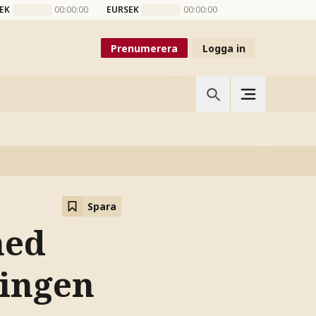
EK
00:00:00
EURSEK
00:00:00
Prenumerera
Logga in
Spara
med
ingen