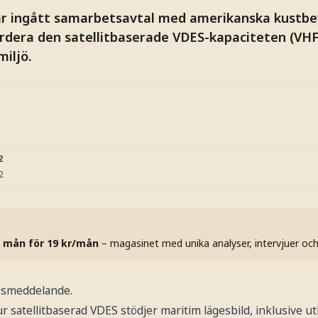
ar ingått samarbetsavtal med amerikanska kustb
ärdera den satellitbaserade VDES-kapaciteten (VH
miljö.
2
2
 mån för 19 kr/mån
– magasinet med unika analyser, intervjuer oc
essmeddelande.
r satellitbaserad VDES stödjer maritim lägesbild, inklusive u