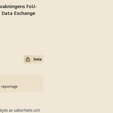
evakningens FoU-
F Data Exchange
Dela
h reportage.
tbyte av säkerhets och