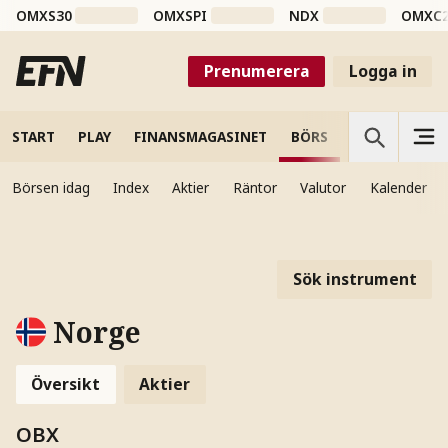
OMXS30
OMXSPI
NDX
OMXC
Prenumerera
Logga in
START
PLAY
FINANSMAGASINET
BÖRS
VETENSKAP
Börsen idag
Index
Aktier
Räntor
Valutor
Kalender
Sök instrument
Norge
Översikt
Aktier
OBX