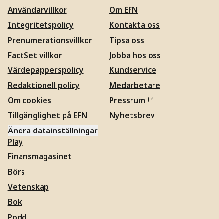
Användarvillkor
Om EFN
Integritetspolicy
Kontakta oss
Prenumerationsvillkor
Tipsa oss
FactSet villkor
Jobba hos oss
Värdepapperspolicy
Kundservice
Redaktionell policy
Medarbetare
Om cookies
Pressrum
Tillgänglighet på EFN
Nyhetsbrev
Ändra datainställningar
Play
Finansmagasinet
Börs
Vetenskap
Bok
Podd