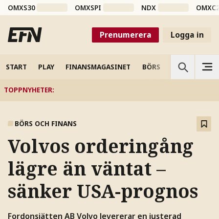
OMXS30
OMXSPI
NDX
OMXC
Prenumerera
Logga in
START
PLAY
FINANSMAGASINET
BÖRS
VETENSKAP
TOPPNYHETER
:
BÖRS OCH FINANS
Volvos orderingång
lägre än väntat –
sänker USA-prognos
Fordonsjätten AB Volvo levererar en justerad