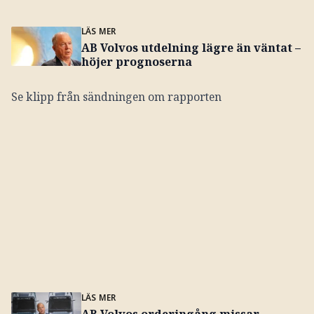
LÄS MER
AB Volvos utdelning lägre än väntat –
höjer prognoserna
Se klipp från sändningen om rapporten
LÄS MER
AB Volvos orderingång missar