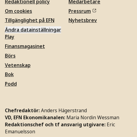
Redaktionell policy
Medarbetare
Om cookies
Pressrum
Tillgänglighet på EFN
Nyhetsbrev
Ändra datainställningar
Play
Finansmagasinet
Börs
Vetenskap
Bok
Podd
Chefredaktör:
Anders Hägerstrand
VD, EFN Ekonomikanalen:
Maria Nordin Wessman
Redaktionschef och tf ansvarig utgivare:
Eric
Emanuelsson