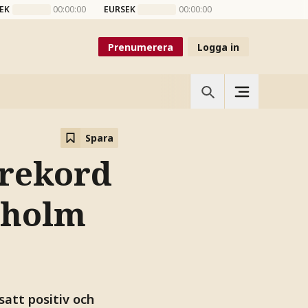
EK
00:00:00
EURSEK
00:00:00
Prenumerera
Logga in
Spara
l rekord
ckholm
att positiv och