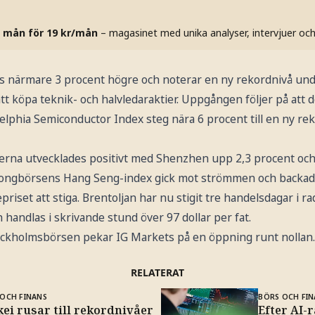
 mån för 19 kr/mån
– magasinet med unika analyser, intervjuer oc
s närmare 3 procent högre och noterar en ny rekordnivå un
att köpa teknik- och halvledaraktier. Uppgången följer på att
elphia Semiconductor Index steg nära 6 procent till en ny re
erna utvecklades positivt med Shenzhen upp 2,3 procent och
ngbörsens Hang Seng-index gick mot strömmen och backade
epriset att stiga. Brentoljan har nu stigit tre handelsdagar i r
 handlas i skrivande stund över 97 dollar per fat.
ockholmsbörsen pekar IG Markets på en öppning runt nollan.
RELATERAT
OCH FINANS
BÖRS OCH FIN
ei rusar till rekordnivåer
Efter AI-