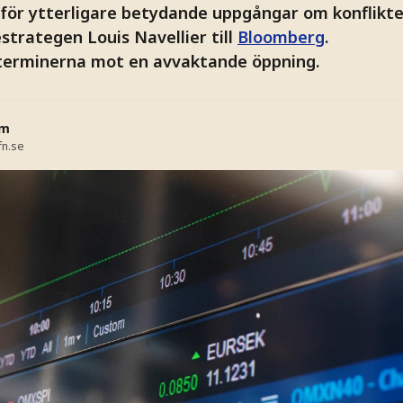
l för ytterligare betydande uppgångar om konflikt
estrategen Louis Navellier till
Bloomberg
.
 terminerna mot en avvaktande öppning.
öm
fn.se