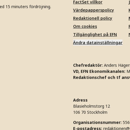
FactSet villkor
ed 15 minuters fördröjning.
Värdepapperspolicy
Redaktionell policy
Om cookies
Tillgänglighet på EFN
Ändra datainställningar
Chefredaktör:
Anders Häger
VD, EFN Ekonomikanalen:
M
Redaktionschef och tf ansv
Adress
Blasieholmstorg 12
106 70 Stockholm
Organisationsnummer:
556
E-postadress:
redaktionen@