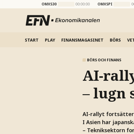
OMXS30
00:00:00
OMXSPI
0
START
PLAY
FINANSMAGASINET
BÖRS
VE
BÖRS OCH FINANS
AI-rall
– lugn 
AI-rallyt fortsätte
I Asien har japans
– Tekniksektorn fo