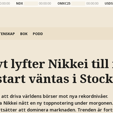
0:00:00
NDX
00:00:00
OMXC25
00:00:00
USDS
TENSKAP
BOK
PODD
yt lyfter Nikkei til
start väntas i Sto
r att driva världens börser mot nya rekordnivåer.
ka Nikkei nått en ny toppnotering under morgonen.
rtsätter att dominera marknaden. Trenden är forts