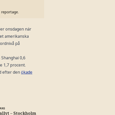
h reportage.
der onsdagen när
 det amerikanska
kordnivå på
 Shanghai 0,6
 1,7 procent.
ad efter den
ökade
ANS
rallyt – Stockholm