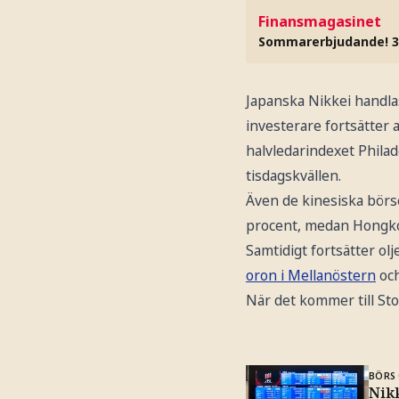
Finansmagasinet
Sommarerbjudande! 3
Japanska Nikkei handla
investerare fortsätter 
halvledarindexet Philad
tisdagskvällen.
Även de kinesiska börs
procent, medan Hongko
Samtidigt fortsätter olj
oron i Mellanöstern
och
När det kommer till St
BÖRS 
Nikk