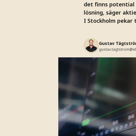
det finns potentia
lösning, säger akti
I Stockholm pekar
Gustav Tägtstr
gustav.tagtstrom@e