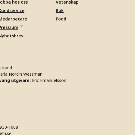
Jobba hos oss
Vetenskap
Kundservice
Bok
Medarbetare
Podd
Pressrum
Nyhetsbrev
strand
aria Nordin Wessman
arig utgivare:
Eric Emanuelsson
930-1608
efn.se