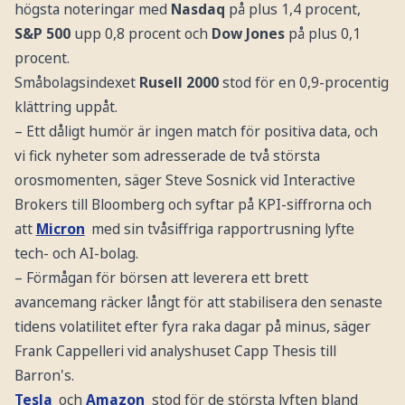
högsta noteringar med
Nasdaq
på plus 1,4 procent,
S&P 500
upp 0,8 procent och
Dow Jones
på plus 0,1
procent.
Småbolagsindexet
Rusell 2000
stod för en 0,9-procentig
klättring uppåt.
– Ett dåligt humör är ingen match för positiva data, och
vi fick nyheter som adresserade de två största
orosmomenten, säger Steve Sosnick vid Interactive
Brokers till Bloomberg och syftar på KPI-siffrorna och
att
Micron
med sin tvåsiffriga rapportrusning lyfte
tech- och AI-bolag.
– Förmågan för börsen att leverera ett brett
avancemang räcker långt för att stabilisera den senaste
tidens volatilitet efter fyra raka dagar på minus, säger
Frank Cappelleri vid analyshuset Capp Thesis till
Barron's.
Tesla
och
Amazon
stod för de största lyften bland