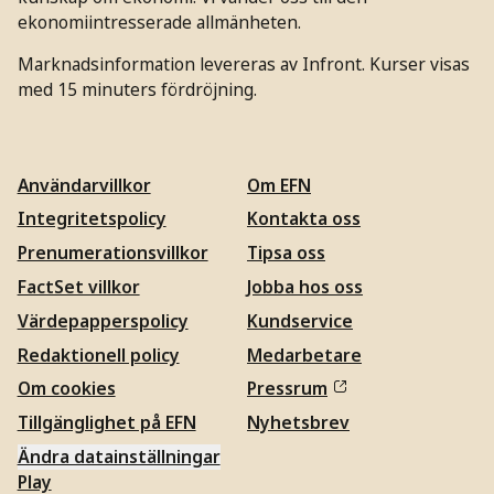
ekonomiintresserade allmänheten.
Marknadsinformation levereras av Infront. Kurser visas
med 15 minuters fördröjning.
Användarvillkor
Om EFN
Integritetspolicy
Kontakta oss
Prenumerationsvillkor
Tipsa oss
FactSet villkor
Jobba hos oss
Värdepapperspolicy
Kundservice
Redaktionell policy
Medarbetare
Om cookies
Pressrum
Tillgänglighet på EFN
Nyhetsbrev
Ändra datainställningar
Play