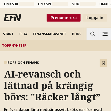
OMXS30
OMXSPI
NDX
OMXC
Prenumerera
Logga in
START
PLAY
FINANSMAGASINET
BÖRS
VETENSKAP
TOPPNYHETER
:
BÖRS OCH FINANS
AI-revansch och
lättnad på krängig
börs: ”Räcker långt”
En fyra dagar lång nedgångssvit bröts när förnyad