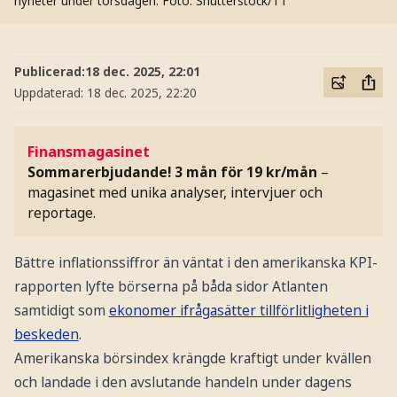
nyheter under torsdagen.
Foto: Shutterstock/TT
Publicerad:
18 dec. 2025, 22:01
Uppdaterad:
18 dec. 2025, 22:20
Finansmagasinet
Sommarerbjudande! 3 mån för 19 kr/mån
–
magasinet med unika analyser, intervjuer och
reportage.
Bättre inflationssiffror än väntat i den amerikanska KPI-
rapporten lyfte börserna på båda sidor Atlanten
samtidigt som
ekonomer ifrågasätter tillförlitligheten i
beskeden
.
Amerikanska börsindex krängde kraftigt under kvällen
och landade i den avslutande handeln under dagens