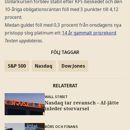
Dollarkursen förblev stabil efter KPI-beskedet och den
10-åriga obligationsräntan föll med 3 punkter till 4,12
procent.
Medan guldet föll med 0,3 procent från onsdagens nya
pristopp slog platinum ett
14 år gammalt prisrekord
.
Texten uppdateras.
FÖLJ TAGGAR
S&P 500
Nasdaq
Dow Jones
RELATERAT
WALL STREET
Nasdaq tar revansch – AI-jätte
inleder storvarsel
BÖRS OCH FINANS