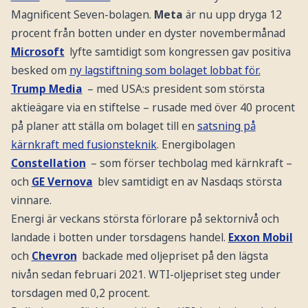
Magnificent Seven-bolagen.
Meta
är nu upp dryga 12
procent från botten under en dyster novembermånad
Microsoft
lyfte samtidigt som kongressen gav positiva
besked om
ny lagstiftning som bolaget lobbat för.
Trump Media
– med USA:s president som största
aktieägare via en stiftelse – rusade med över 40 procent
på planer att ställa om bolaget till en
satsning på
kärnkraft med fusionsteknik
. Energibolagen
Constellation
– som förser techbolag med kärnkraft –
och
GE Vernova
blev samtidigt en av Nasdaqs största
vinnare.
Energi är veckans största förlorare på sektornivå och
landade i botten under torsdagens handel.
Exxon Mobil
och
Chevron
backade med oljepriset på den lägsta
nivån sedan februari 2021. WTI-oljepriset steg under
torsdagen med 0,2 procent.