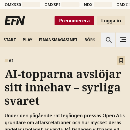
OMXS30
OMXSPI
NDX
OMXC
Prenumerera
Logga in
START
PLAY
FINANSMAGASINET
BÖRS
VETENSKAP
AI
AI-topparna avslöjar
sitt innehav – syrliga
svaret
Under den pågående rättegången pressas Open AI:s
grundare om affärsrelationer och hur mycket deras
andelar i bolaget är värda. På tisdagen vittnade vd