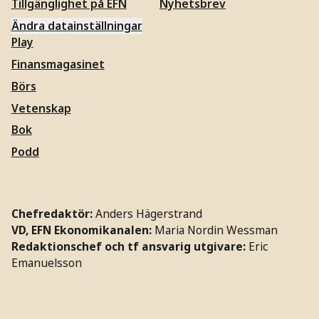
Tillgänglighet på EFN
Nyhetsbrev
Ändra datainställningar
Play
Finansmagasinet
Börs
Vetenskap
Bok
Podd
Chefredaktör:
Anders Hägerstrand
VD, EFN Ekonomikanalen:
Maria Nordin Wessman
Redaktionschef och tf ansvarig utgivare:
Eric
Emanuelsson