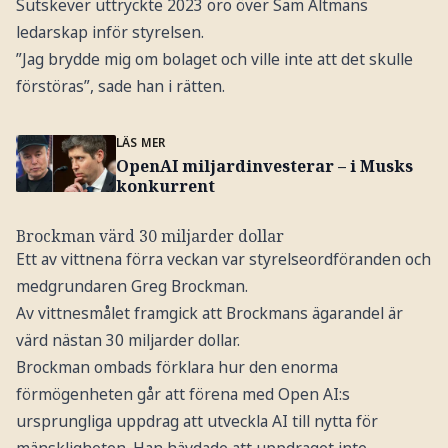
Sutskever uttryckte 2023 oro över Sam Altmans
ledarskap inför styrelsen.
”Jag brydde mig om bolaget och ville inte att det skulle
förstöras”, sade han i rätten.
LÄS MER
OpenAI miljardinvesterar – i Musks
konkurrent
Brockman värd 30 miljarder dollar
Ett av vittnena förra veckan var styrelseordföranden och
medgrundaren Greg Brockman.
Av vittnesmålet framgick att Brockmans ägarandel är
värd nästan 30 miljarder dollar.
Brockman ombads förklara hur den enorma
förmögenheten går att förena med Open AI:s
ursprungliga uppdrag att utveckla AI till nytta för
mänskligheten. Han hävdade att uppdraget inte