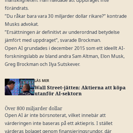
förändrats.
”Du råkar bara vara 30 miljarder dollar rikare?” kontrade
Musks advokat.
”Ersättningen är definitivt av underordnad betydelse
jämfört med uppdraget”, svarade Brockman.
Open AI grundades i december 2015 som ett ideellt AI-
forskningslabb av bland andra Sam Altman, Elon Musk,
Greg Brockman och Ilya Sutskever.
LÄS MER
Wall Street-jätten: Aktierna att köpa
utanför AI-sektorn
Över 800 miljarder dollar
Open AI är inte börsnoterat, vilket innebär att
värderingen inte baseras på ett aktiepris. I stället
värderas bolaget genom finansieringsrundor, där