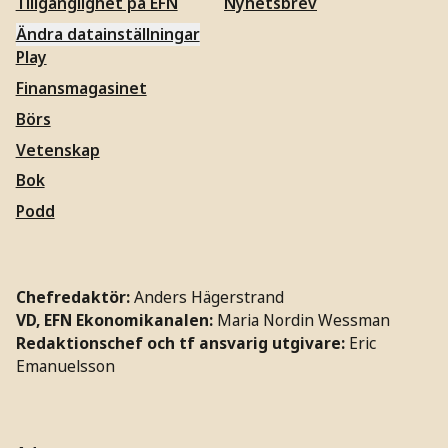
Tillgänglighet på EFN
Nyhetsbrev
Ändra datainställningar
Play
Finansmagasinet
Börs
Vetenskap
Bok
Podd
Chefredaktör:
Anders Hägerstrand
VD, EFN Ekonomikanalen:
Maria Nordin Wessman
Redaktionschef och tf ansvarig utgivare:
Eric
Emanuelsson