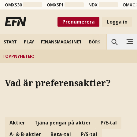
OMXS30
OMXSPI
NDX
OMXC
Prenumerera
Logga in
START
PLAY
FINANSMAGASINET
BÖRS
VETENSKAP
TOPPNYHETER
:
Vad är preferensaktier?
Aktier
Tjäna pengar på aktier
P/E-tal
A- & B-aktier
Beta-tal
P/S-tal