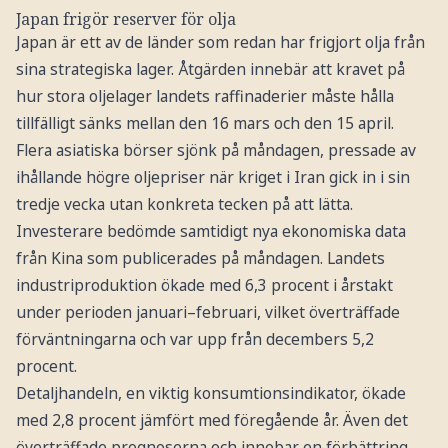
Japan frigör reserver för olja
Japan är ett av de länder som redan har frigjort olja från
sina strategiska lager. Åtgärden innebär att kravet på
hur stora oljelager landets raffinaderier måste hålla
tillfälligt sänks mellan den 16 mars och den 15 april.
Flera asiatiska börser sjönk på måndagen, pressade av
ihållande högre oljepriser när kriget i Iran gick in i sin
tredje vecka utan konkreta tecken på att lätta.
Investerare bedömde samtidigt nya ekonomiska data
från Kina som publicerades på måndagen. Landets
industriproduktion ökade med 6,3 procent i årstakt
under perioden januari–februari, vilket överträffade
förväntningarna och var upp från decembers 5,2
procent.
Detaljhandeln, en viktig konsumtionsindikator, ökade
med 2,8 procent jämfört med föregående år. Även det
överträffade prognoserna och innebar en förbättring