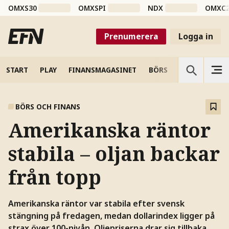
OMXS30
OMXSPI
NDX
OMXC
Prenumerera
Logga in
START
PLAY
FINANSMAGASINET
BÖRS
VETENSKAP
BÖRS OCH FINANS
Amerikanska räntor
stabila – oljan backar
från topp
Amerikanska räntor var stabila efter svensk
stängning på fredagen, medan dollarindex ligger på
strax över 100-nivån. Oljepriserna drar sig tillbaka