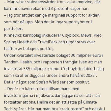
– Man växer substansvärdet trots valutamotvind, där
kärninnehaven ökar med 3 procent, säger han.
– Jag tror att det kan ge marginell support för aktien
som bör gå upp. Men det är inga supernyheter i
portföljen.
Kinneviks kärnbolag inkluderar Cityblock, Mews, Pleo,
Spring Health och TravelPerk och utgör strax över
hälften av bolagets portfölj.
Under kvartalet investerade bolaget 30 miljoner euro i
Tandem Health, och i rapporten framgår även att man
investerat 335 miljoner kronor i "ett nytt techbio-bolag
som ska offentliggöras under andra halvåret 2025".
Det är något som Stefan Wård ser som positivt.
– Det är en kärnstrategi tillsammans med
investeringarna i mjukvara, där jag gärna ser att man
fortsätter att öka. Hellre det än att satsa på Climate
Tech-spåret. Här har man bra "track record" och det är i