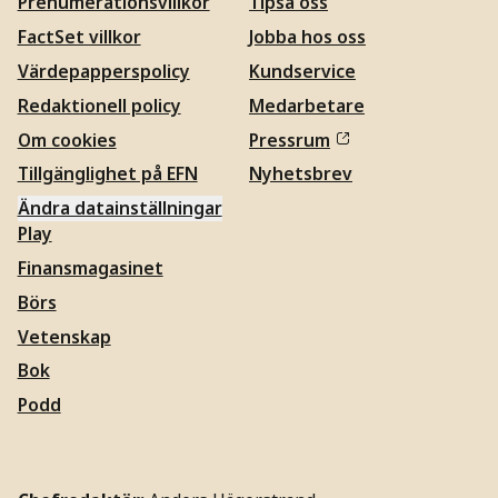
Prenumerationsvillkor
Tipsa oss
FactSet villkor
Jobba hos oss
Värdepapperspolicy
Kundservice
Redaktionell policy
Medarbetare
Om cookies
Pressrum
Tillgänglighet på EFN
Nyhetsbrev
Ändra datainställningar
Play
Finansmagasinet
Börs
Vetenskap
Bok
Podd