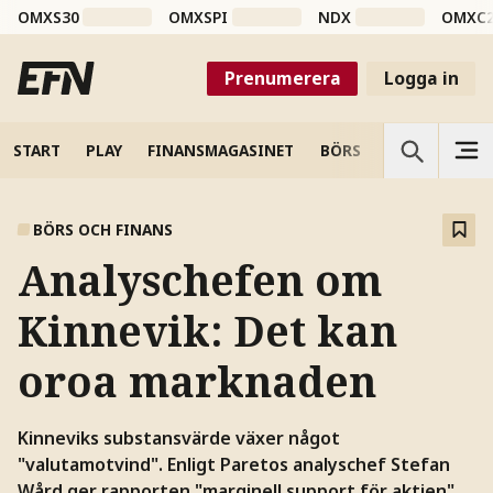
OMXS30
OMXSPI
NDX
OMXC
Prenumerera
Logga in
START
PLAY
FINANSMAGASINET
BÖRS
VETENSKAP
BÖRS OCH FINANS
Analyschefen om
Kinnevik: Det kan
oroa marknaden
Kinneviks substansvärde växer något
"valutamotvind". Enligt Paretos analyschef Stefan
Wård ger rapporten "marginell support för aktien".