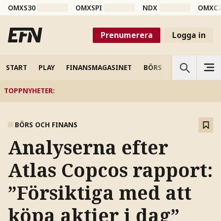
OMXS30
OMXSPI
NDX
OMXC
Prenumerera
Logga in
START
PLAY
FINANSMAGASINET
BÖRS
VETENSKAP
TOPPNYHETER
:
BÖRS OCH FINANS
Analyserna efter
Atlas Copcos rapport:
”Försiktiga med att
köpa aktier i dag”