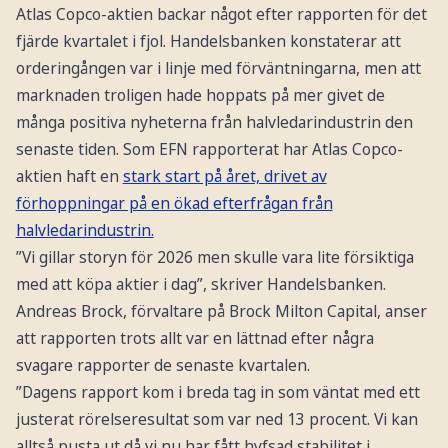
Atlas Copco-aktien backar något efter rapporten för det
fjärde kvartalet i fjol. Handelsbanken konstaterar att
orderingången var i linje med förväntningarna, men att
marknaden troligen hade hoppats på mer givet de
många positiva nyheterna från halvledarindustrin den
senaste tiden. Som EFN rapporterat har Atlas Copco-
aktien haft en
stark start på året, drivet av
förhoppningar på en ökad efterfrågan från
halvledarindustrin.
”Vi gillar storyn för 2026 men skulle vara lite försiktiga
med att köpa aktier i dag”, skriver Handelsbanken.
Andreas Brock, förvaltare på Brock Milton Capital, anser
att rapporten trots allt var en lättnad efter några
svagare rapporter de senaste kvartalen.
”Dagens rapport kom i breda tag in som väntat med ett
justerat rörelseresultat som var ned 13 procent. Vi kan
alltså pusta ut då vi nu har fått hyfsad stabilitet i