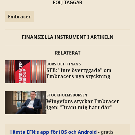
FÖLJ TAGGAR
Embracer
FINANSIELLA INSTRUMENT I ARTIKELN
RELATERAT
BÖRS OCH FINANS
SEB: ”Inte övertygade” om
Embracers nya styckning
STOCKHOLMSBÖRSEN
Wingefors styckar Embracer
igen: ”Bränt mig hårt där”
Hämta EFN:s app för iOS och Android
- gratis: