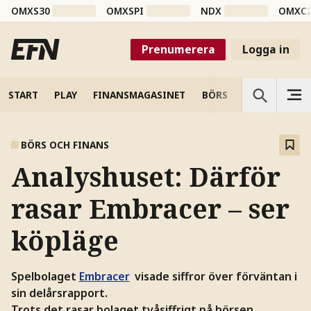
OMXS30
OMXSPI
NDX
OMXC
Prenumerera
Logga in
START
PLAY
FINANSMAGASINET
BÖRS
VETENSKAP
BÖRS OCH FINANS
Analyshuset: Därför
rasar Embracer – ser
köpläge
Spelbolaget
Embracer
visade siffror över förväntan i
sin delårsrapport.
Trots det rasar bolaget tvåsiffrigt på börsen.