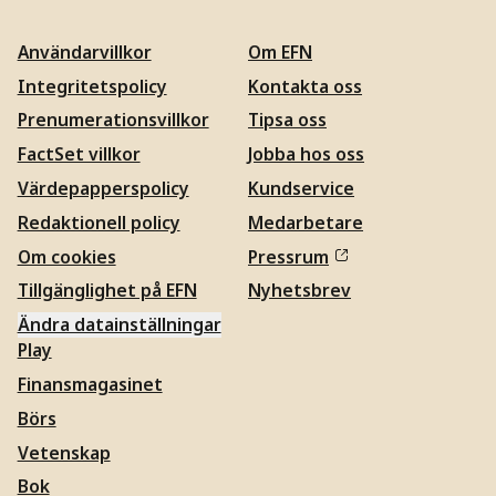
Användarvillkor
Om EFN
Integritetspolicy
Kontakta oss
Prenumerationsvillkor
Tipsa oss
FactSet villkor
Jobba hos oss
Värdepapperspolicy
Kundservice
Redaktionell policy
Medarbetare
Om cookies
Pressrum
Tillgänglighet på EFN
Nyhetsbrev
Ändra datainställningar
Play
Finansmagasinet
Börs
Vetenskap
Bok