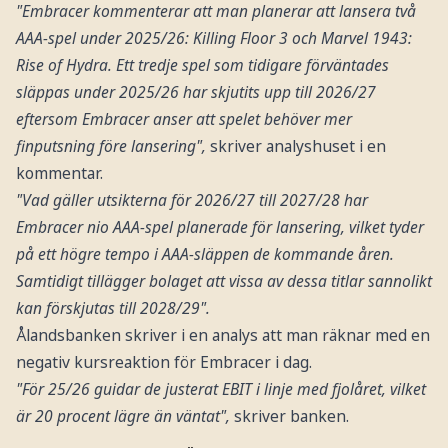
"Embracer kommenterar att man planerar att lansera två
AAA-spel under 2025/26: Killing Floor 3 och Marvel 1943:
Rise of Hydra. Ett tredje spel som tidigare förväntades
släppas under 2025/26 har skjutits upp till 2026/27
eftersom Embracer anser att spelet behöver mer
finputsning före lansering",
skriver analyshuset i en
kommentar.
"Vad gäller utsikterna för 2026/27 till 2027/28 har
Embracer nio AAA-spel planerade för lansering, vilket tyder
på ett högre tempo i AAA-släppen de kommande åren.
Samtidigt tillägger bolaget att vissa av dessa titlar sannolikt
kan förskjutas till 2028/29".
Ålandsbanken skriver i en analys att man räknar med en
negativ kursreaktion för Embracer i dag.
"För 25/26 guidar de justerat EBIT i linje med fjolåret, vilket
är 20 procent lägre än väntat",
skriver banken.