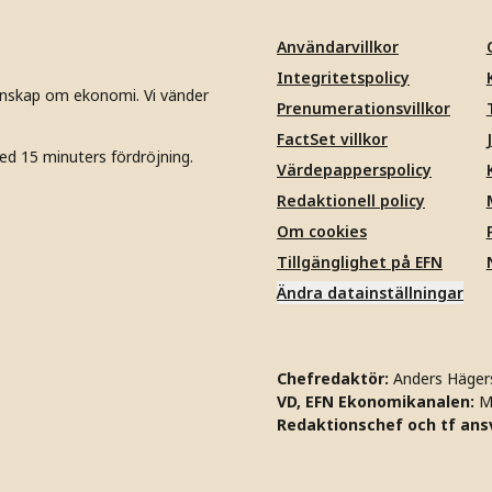
Användarvillkor
Integritetspolicy
unskap om ekonomi. Vi vänder
Prenumerationsvillkor
FactSet villkor
ed 15 minuters fördröjning.
Värdepapperspolicy
Redaktionell policy
Om cookies
Tillgänglighet på EFN
Ändra datainställningar
Chefredaktör:
Anders Häger
VD, EFN Ekonomikanalen:
M
Redaktionschef och tf ansv