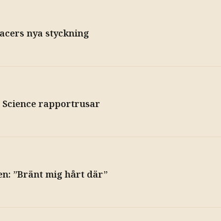
acers nya styckning
l Science rapportrusar
n: ”Bränt mig hårt där”