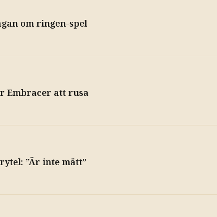
agan om ringen-spel
får Embracer att rusa
rytel: ”Är inte mätt”