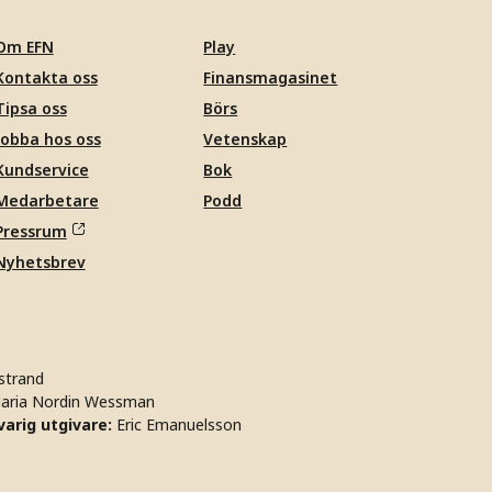
Om EFN
Play
Kontakta oss
Finansmagasinet
Tipsa oss
Börs
Jobba hos oss
Vetenskap
Kundservice
Bok
Medarbetare
Podd
Pressrum
Nyhetsbrev
strand
aria Nordin Wessman
arig utgivare:
Eric Emanuelsson