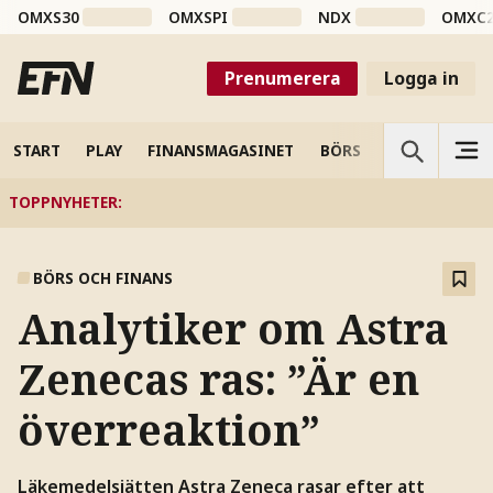
OMXS30
OMXSPI
NDX
OMXC
Prenumerera
Logga in
START
PLAY
FINANSMAGASINET
BÖRS
VETENSKAP
TOPPNYHETER
:
BÖRS OCH FINANS
Analytiker om Astra
Zenecas ras: ”Är en
överreaktion”
Läkemedelsjätten Astra Zeneca rasar efter att