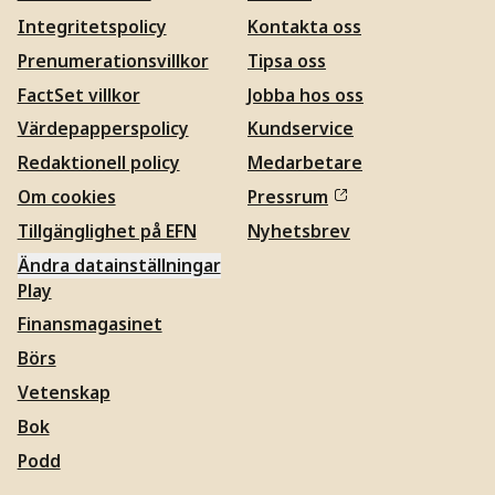
Integritetspolicy
Kontakta oss
Prenumerationsvillkor
Tipsa oss
FactSet villkor
Jobba hos oss
Värdepapperspolicy
Kundservice
Redaktionell policy
Medarbetare
Om cookies
Pressrum
Tillgänglighet på EFN
Nyhetsbrev
Ändra datainställningar
Play
Finansmagasinet
Börs
Vetenskap
Bok
Podd