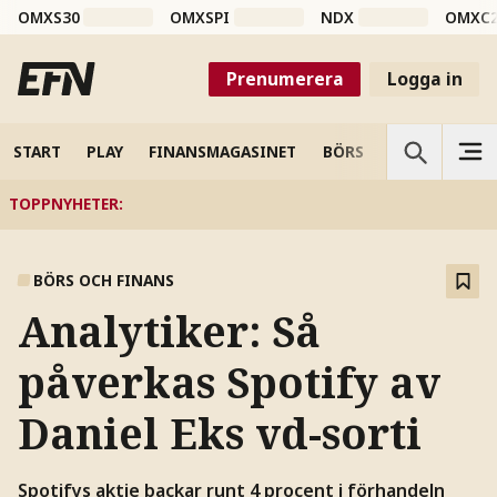
OMXS30
OMXSPI
NDX
OMXC
Prenumerera
Logga in
START
PLAY
FINANSMAGASINET
BÖRS
VETENSKAP
TOPPNYHETER
:
BÖRS OCH FINANS
Analytiker: Så
påverkas Spotify av
Daniel Eks vd-sorti
Spotifys aktie backar runt 4 procent i förhandeln