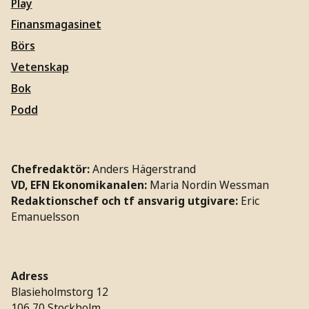
Play
Finansmagasinet
Börs
Vetenskap
Bok
Podd
Chefredaktör:
Anders Hägerstrand
VD, EFN Ekonomikanalen:
Maria Nordin Wessman
Redaktionschef och tf ansvarig utgivare:
Eric
Emanuelsson
Adress
Blasieholmstorg 12
106 70 Stockholm