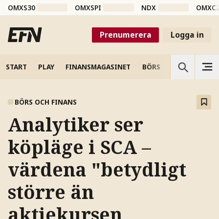
OMXS30
OMXSPI
NDX
OMXC
Prenumerera
Logga in
START
PLAY
FINANSMAGASINET
BÖRS
VETENSKAP
BÖRS OCH FINANS
Analytiker ser
köpläge i SCA –
värdena "betydligt
större än
aktiekursen