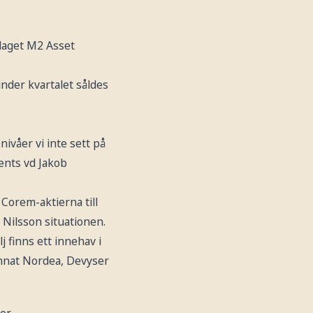
olaget M2 Asset
under kvartalet såldes
nivåer vi inte sett på
ents vd Jakob
 Corem-aktierna till
 Nilsson situationen.
j finns ett innehav i
 annat Nordea, Devyser