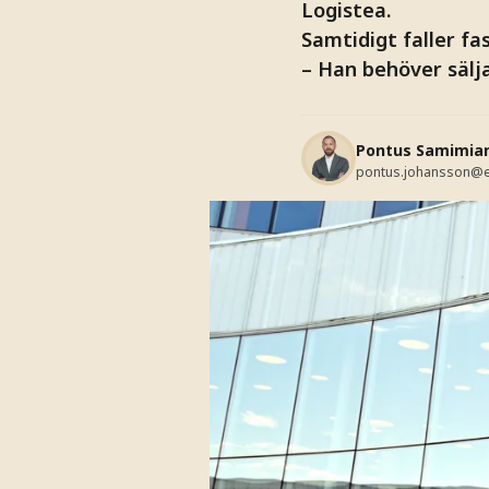
Logistea.
Samtidigt faller fa
– Han behöver sälja
Pontus Samimia
pontus.johansson@e