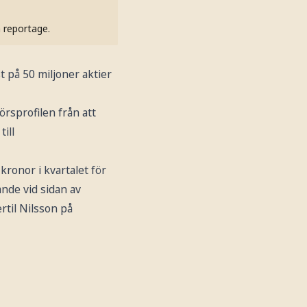
h reportage.
 på 50 miljoner aktier
örsprofilen från att
ill
ronor i kvartalet för
rande vid sidan av
rtil Nilsson på