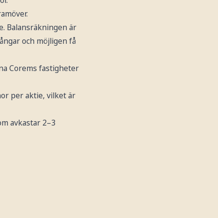
or.
ramöver.
ske. Balansräkningen är
lgångar och möjligen få
mna Corems fastigheter
r per aktie, vilket är
 som avkastar 2–3