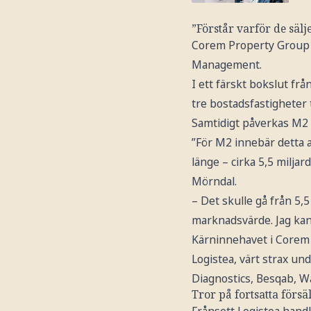
”Förstår varför de sälj
Corem Property Group ä
Management.
I ett färskt bokslut frå
tre bostadsfastigheter t
Samtidigt påverkas M2 
”För M2 innebär detta at
länge – cirka 5,5 milja
Mörndal.
– Det skulle gå från 5,5
marknadsvärde. Jag kan 
Kärninnehavet i Corem är
Logistea, värt strax un
Diagnostics, Besqab, 
Tror på fortsatta försä