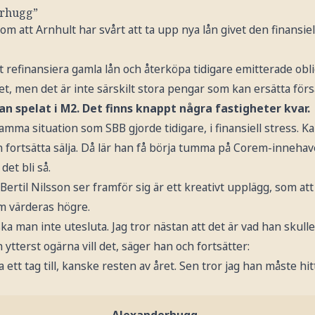
erhugg”
om att Arnhult har svårt att ta upp nya lån givet den finansie
t refinansiera gamla lån och återköpa tidigare emitterade obl
et, men det är inte särskilt stora pengar som kan ersätta försä
n spelat i M2. Det finns knappt några fastigheter kvar.
amma situation som SBB gjorde tidigare, i finansiell stress. Ka
fortsätta sälja. Då lär han få börja tumma på Corem-innehavet
det bli så.
Bertil Nilsson ser framför sig är ett kreativt upplägg, som at
om värderas högre.
ka man inte utesluta. Jag tror nästan att det är vad han skull
 ytterst ogärna vill det, säger han och fortsätter:
a ett tag till, kanske resten av året. Sen tror jag han måste hi