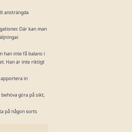
llt ansträngda
igationer. Där kan man
ljningar.
n han inte få balans i
. Han är inte riktigt
t apportera in
e behöva göra på sikt,
tta på någon sorts