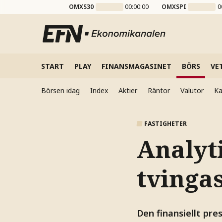
OMXS30
00:00:00
OMXSPI
0
START
PLAY
FINANSMAGASINET
BÖRS
VE
Börsen idag
Index
Aktier
Räntor
Valutor
Ka
FASTIGHETER
Analyt
tvinga
Den finansiellt pre