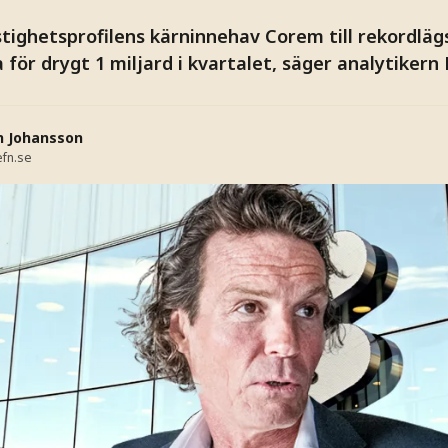
stighetsprofilens kärninnehav Corem till rekordläg
 för drygt 1 miljard i kvartalet, säger analytikern B
n Johansson
fn.se