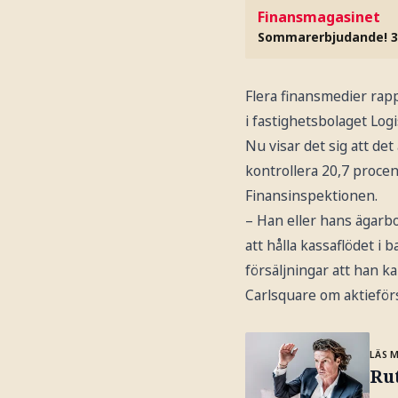
Finansmagasinet
Sommarerbjudande! 3
Flera finansmedier rap
i fastighetsbolaget Logi
Nu visar det sig att de
kontrollera 20,7 procent
Finansinspektionen.
– Han eller hans ägarbo
att hålla kassaflödet i b
försäljningar att han ka
Carlsquare om aktieförs
LÄS 
Rut