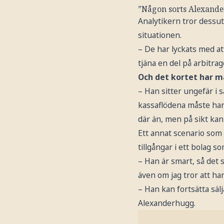
”Någon sorts Alexand
Analytikern tror dessut
situationen.
– De har lyckats med at
tjäna en del på arbitrag
Och det kortet har ma
– Han sitter ungefär i s
kassaflödena måste han 
där än, men på sikt kan 
Ett annat scenario som 
tillgångar i ett bolag s
– Han är smart, så det s
även om jag tror att han
– Han kan fortsätta sälj
Alexanderhugg.