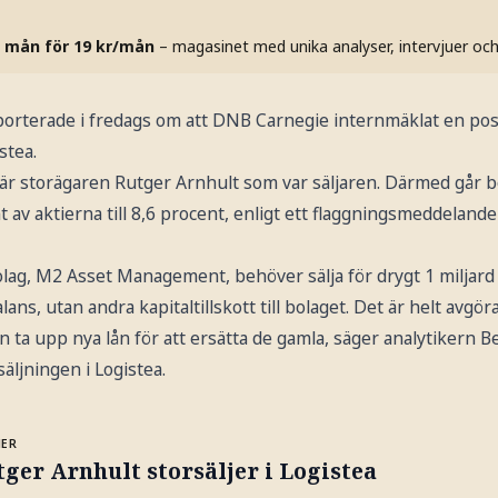
 mån för 19 kr/mån
– magasinet med unika analyser, intervjuer oc
porterade i fredags om att DNB Carnegie internmäklat en post
stea.
t är storägaren Rutger Arnhult som var säljaren. Därmed går b
 av aktierna till 8,6 procent, enligt ett flaggningsmeddelande t
lag, M2 Asset Management, behöver sälja för drygt 1 miljard k
alans, utan andra kapitaltillskott till bolaget. Det är helt avgö
n ta upp nya lån för att ersätta de gamla, säger analytikern Be
äljningen i Logistea.
MER
ger Arnhult storsäljer i Logistea