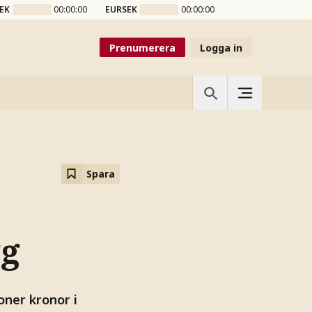
EK
00:00:00
EURSEK
00:00:00
Prenumerera
Logga in
Spara
gg
oner kronor i