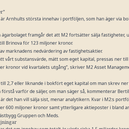
er”
r Arnhults största innehav i portföljen, som han äger via b
n ägarbolaget framgår det att M2 fortsätter sälja fastigheter, 
ill Brinova för 123 miljoner kronor.
av marknadens nedvärdering av fastighetsaktier.
t vårt substansvärde, mätt som eget kapital, pressas ner till 
rder kronor vid kvartalets utgång”, skriver M2 Asset Managem
 till 2,7 eller liknande i bokfört eget kapital om man skrev ner
förstå varför de säljer, om man säger så, kommenterar Bertil
 det han vill sälja sist, menar analytikern. Kvar i M2:s portföl
der 600 miljoner kronor samt ytterligare aktieposter i bland
Wästbygg Gruppen och Meds.
ljningar