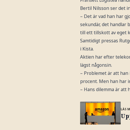
Frånsett Logistea handl
Bertil Nilsson ser det i
– Det är vad han har gjo
sekundär, det handlar ba
till ett tillskott av eget 
Samtidigt pressas Rutg
i Kista.
Aktien har efter teleko
lägst någonsin.
– Problemet är att han i
procent. Men han har in
– Hans dilemma är att h
LÄS 
Up