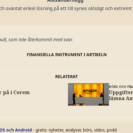
Alexanderhugg
ch oväntat enkel lösning på ett till synes olösligt och extrem
hult, som inte återkommit med svar.
FINANSIELLA INSTRUMENT I ARTIKELN
RELATERAT
BÖRS OCH FIN
r på i Corem
Uppgifter
lämna A
iOS och Android
- gratis: nyheter, analyser, börs, video, podd