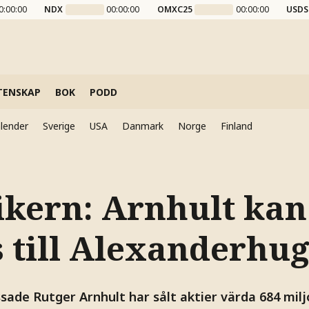
0:00:00
NDX
00:00:00
OMXC25
00:00:00
USDS
TENSKAP
BOK
PODD
lender
Sverige
USA
Danmark
Norge
Finland
ikern: Arnhult kan
s till Alexanderhu
ssade Rutger Arnhult har sålt aktier värda 684 milj