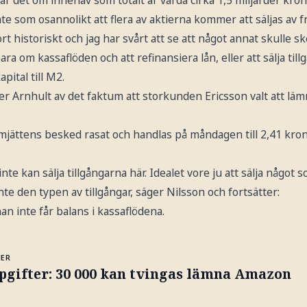
ar det om innehav som totalt är värda cirka 1,5 miljarder kron
nte som osannolikt att flera av aktierna kommer att säljas av f
rt historiskt och jag har svårt att se att något annat skulle 
ra om kassaflöden och att refinansiera lån, eller att sälja til
kapital till M2.
er Arnhult av det faktum att storkunden Ericsson valt att lä
mjättens besked rasat och handlas på måndagen till 2,41 krono
nte kan sälja tillgångarna här. Idealet vore ju att sälja något
te den typen av tillgångar, säger Nilsson och fortsätter:
an inte får balans i kassaflödena.
MER
pgifter: 30 000 kan tvingas lämna Amazon