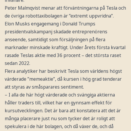
Peter Malmqvist menar att förväntningarna på Tesla och
de övriga robottaxibolagen är ”extremt uppvridna”.
Elon Musks engagemang i Donald Trumps
presidentvalskampanj skadade entreprenörens
anseende, samtidigt som försäljningen på flera
marknader minskade kraftigt. Under årets första kvartal
rasade Teslas aktie med 36 procent – det största raset
sedan 2022.
Flera analytiker har beskrivit Tesla som världens högst
värderade ”memeaktie”, då kursen i hög grad tenderar
att styras av småsparares sentiment.
– I alla de här högt värderade och svängiga aktierna
håller traders till, vilket har en gynnsam effekt för
kursutvecklingen. Det är bara att konstatera att det är
många placerare just nu som tycker det är roligt att
spekulera i de här bolagen, och då växer de, och då