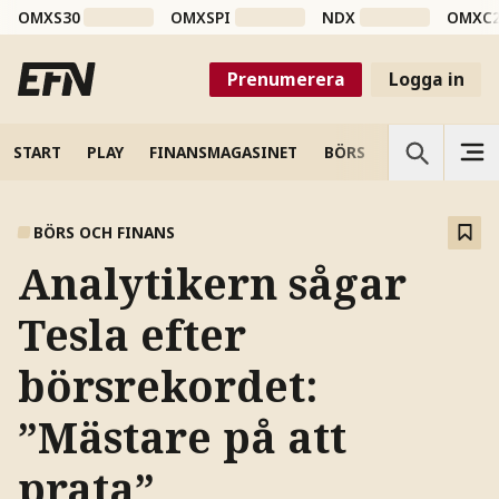
OMXS30
OMXSPI
NDX
OMXC
Prenumerera
Logga in
START
PLAY
FINANSMAGASINET
BÖRS
VETENSKAP
BÖRS OCH FINANS
Analytikern sågar
Tesla efter
börsrekordet:
”Mästare på att
prata”