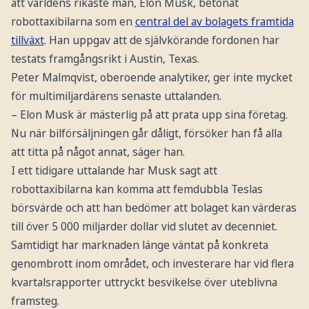
att världens rikaste man, Elon Musk, betonat
robottaxibilarna som en
central del av bolagets framtida
tillväxt
. Han uppgav att de självkörande fordonen har
testats framgångsrikt i Austin, Texas.
Peter Malmqvist, oberoende analytiker, ger inte mycket
för multimiljardärens senaste uttalanden.
– Elon Musk är mästerlig på att prata upp sina företag.
Nu när bilförsäljningen går dåligt, försöker han få alla
att titta på något annat, säger han.
I ett tidigare uttalande har Musk sagt att
robottaxibilarna kan komma att femdubbla Teslas
börsvärde och att han bedömer att bolaget kan värderas
till över 5 000 miljarder dollar vid slutet av decenniet.
Samtidigt har marknaden länge väntat på konkreta
genombrott inom området, och investerare har vid flera
kvartalsrapporter uttryckt besvikelse över uteblivna
framsteg.