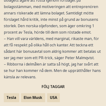
bolagets ägare att rösta igenom förslaget på
bolagsstämman, med motiveringen att entreprenören
annars riskerade att lämna bolaget. Samtidigt mötte
förslaget hård kritik, inte minst på grund av bonusens
storlek. Den norska oljefonden, som äger omkring 1
procent av Tesla, hörde till dem som röstade emot.
– Han vill vara världens, med marginal, rikaste man, för
att få respekt på olika håll och kanter. Att teckna ett
sådant här bonusavtal som aldrig kommer att betalas ut
ser jag mer som ett PR-trick, säger Peter Malmqvist.
– Ribborna i delmålen är satta så högt, jag har svårt att
se hur han kommer nå dem. Men de upprätthåller hans
känsla av relevans.
FÖLJ TAGGAR
Tesla
Elon Musk
USA