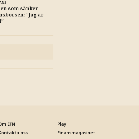
ANS
en som sänker
sbörsen: ”Jag är
d”
Om EFN
Play
Kontakta oss
Finansmagasinet