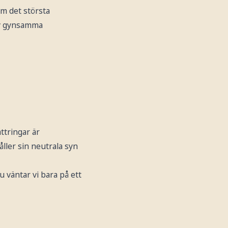
om det största
av gynsamma
ttringar är
åller sin neutrala syn
 väntar vi bara på ett