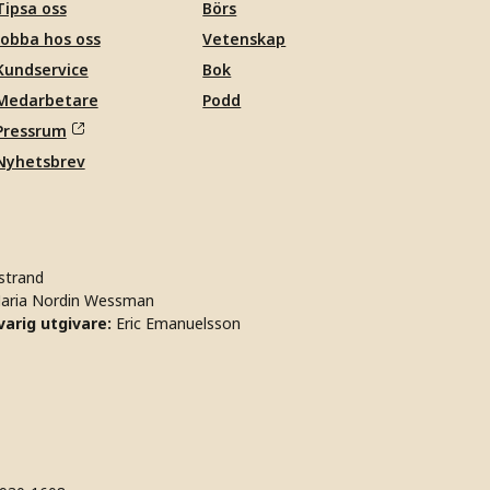
Tipsa oss
Börs
Jobba hos oss
Vetenskap
Kundservice
Bok
Medarbetare
Podd
Pressrum
Nyhetsbrev
strand
aria Nordin Wessman
arig utgivare:
Eric Emanuelsson