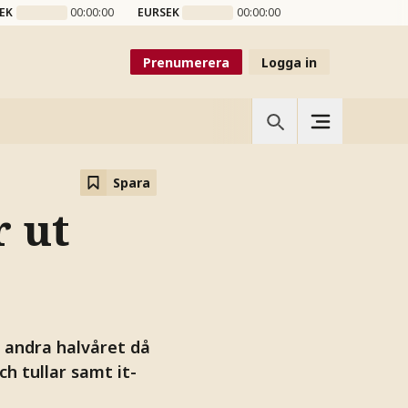
EK
00:00:00
EURSEK
00:00:00
Prenumerera
Logga in
Spara
 ut
 andra halvåret då
h tullar samt it-