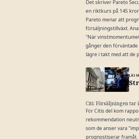
Det skriver Pareto Secu
en riktkurs på 145 kron
Pareto menar att progn
försäljningstillväxt. 
"När vinstmomentumet n
gånger den förväntade 
lägre i takt med att de 
LÄS 
St
Citi: Försäljningen tar i
För Citis del kom rappo
rekommendation neutra
som de anser vara "imp
prognostiserar framåt.