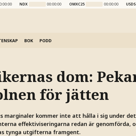
0:00:00
NDX
00:00:00
OMXC25
00:00:00
USDS
TENSKAP
BOK
PODD
ikernas dom: Pekar
lnen för jätten
 marginaler kommer inte att hålla i sig under det
nterna effektiviseringarna redan är genomförda, oc
as tynga utgifterna framgent.