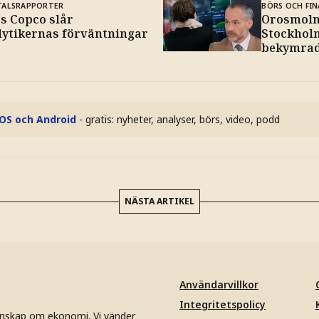
TALSRAPPORTER
BÖRS OCH FIN
as Copco slår
Orosmoln
lytikernas förväntningar
Stockholm
bekymra
iOS och Android
- gratis: nyheter, analyser, börs, video, podd
NÄSTA ARTIKEL
Användarvillkor
Integritetspolicy
unskap om ekonomi. Vi vänder