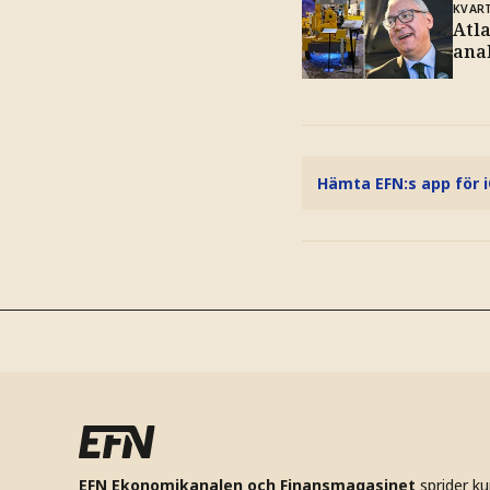
KVAR
Atl
ana
Hämta EFN:s app för 
EFN Ekonomikanalen och Finansmagasinet
sprider k