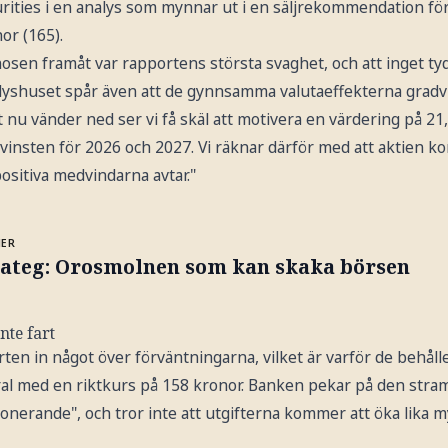
rities i en analys som mynnar ut i en säljrekommendation för
or (165).
osen framåt var rapportens största svaghet, och att inget ty
Analyshuset spår även att de gynnsamma valutaeffekterna grad
u vänder ned ser vi få skäl att motivera en värdering på 21,
vinsten för 2026 och 2027. Vi räknar därför med att aktien k
positiva medvindarna avtar."
MER
rateg: Orosmolnen som kan skaka börsen
nte fart
rten in något över förväntningarna, vilket är varför de behålle
l med en riktkurs på 158 kronor. Banken pekar på den stra
onerande", och tror inte att utgifterna kommer att öka lika