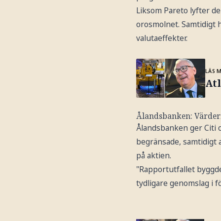
Liksom Pareto lyfter de 
orosmolnet. Samtidigt 
valutaeffekter.
LÄS 
Atl
Ålandsbanken: Värderi
Ålandsbanken ger Citi o
begränsade, samtidigt a
på aktien.
"Rapportutfallet byggde
tydligare genomslag i fö