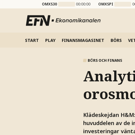
OMXS30
00:00:00
OMXSPI
0
START
PLAY
FINANSMAGASINET
BÖRS
VE
BÖRS OCH FINANS
Analyt
orosmo
Klädeskejdan H&M:s
huvuddelen av de i
investeringar vänt