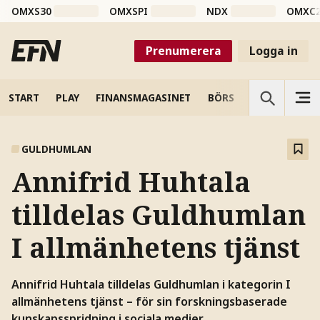
OMXS30
OMXSPI
NDX
OMXC
Prenumerera
Logga in
START
PLAY
FINANSMAGASINET
BÖRS
VETENSKAP
GULDHUMLAN
Annifrid Huhtala
tilldelas Guldhumlan
I allmänhetens tjänst
Annifrid Huhtala tilldelas Guldhumlan i kategorin I
allmänhetens tjänst – för sin forskningsbaserade
kunskapsspridning i sociala medier.