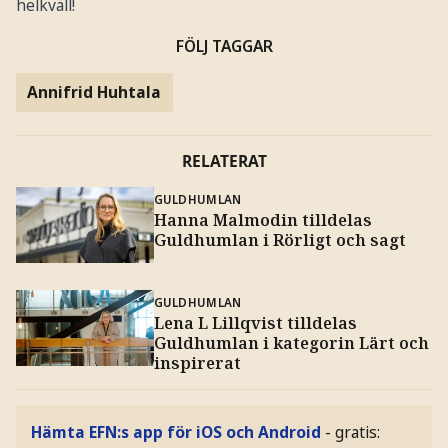
helkväll!
FÖLJ TAGGAR
Annifrid Huhtala
RELATERAT
GULDHUMLAN
Hanna Malmodin tilldelas
Guldhumlan i Rörligt och sagt
GULDHUMLAN
Lena L Lillqvist tilldelas
Guldhumlan i kategorin Lärt och
inspirerat
Hämta EFN:s app för iOS och Android
- gratis: