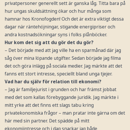
privatpersoner generellt sett är ganska låg. Titta bara på
hur ungas skuldsättning ökar och hur många som
hamnar hos Kronofogden! Och det är extra viktigt dessa
dagar när räntehöjningar, stigande energipriser och
andra kostnadsökningar syns i folks plånböcker.
Hur kom det sig att du gör det du gör?
– Det började med att jag ville ha en sparmånad där jag
såg över mina löpande utgifter. Sedan började jag filma
det och göra inlägg på sociala medier. Jag märkte att det
fanns ett stort intresse, speciellt bland unga tjejer.
Vad har du själv för relation till ekonomi?
– Jag är familjejurist i grunden och har främst jobbat
med det som kallas förebyggande juridik. Jag märkte i
mitt yrke att det finns ett slags tabu kring
privatekonomiska frågor – man pratar inte gärna om det
här med sin partner. Det spädde på mitt
ekonomiintresse och i dag snackar jag både