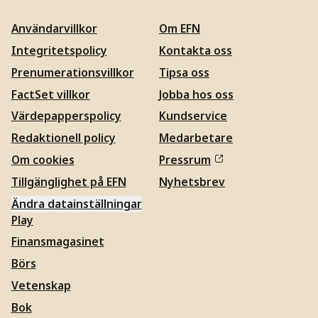
Användarvillkor
Om EFN
Integritetspolicy
Kontakta oss
Prenumerationsvillkor
Tipsa oss
FactSet villkor
Jobba hos oss
Värdepapperspolicy
Kundservice
Redaktionell policy
Medarbetare
Om cookies
Pressrum
Tillgänglighet på EFN
Nyhetsbrev
Ändra datainställningar
Play
Finansmagasinet
Börs
Vetenskap
Bok