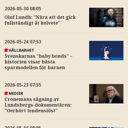
2026-05-30
08:05
Olof Lundh: ”Nära att det gick
fullständigt åt helvete”
2026-05-24
07:53
HÅLLBARHET
Svenskarnas ”baby bonds” –
historien visar bästa
sparmodellen för barnen
2026-05-23
07:55
MEDIER
Cronemans sågning av
Lundsbergs-dokumentären:
”Oerhört tendensiöst”
2026-05-16
08:05