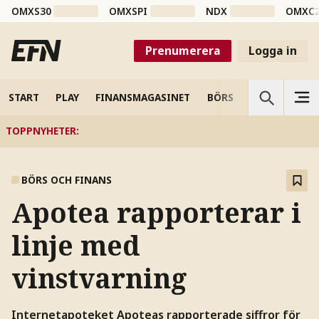
OMXS30
OMXSPI
NDX
OMXC
Prenumerera
Logga in
START
PLAY
FINANSMAGASINET
BÖRS
VETENSKAP
TOPPNYHETER
:
BÖRS OCH FINANS
Apotea rapporterar i
linje med
vinstvarning
Internetapoteket Apoteas rapporterade siffror för