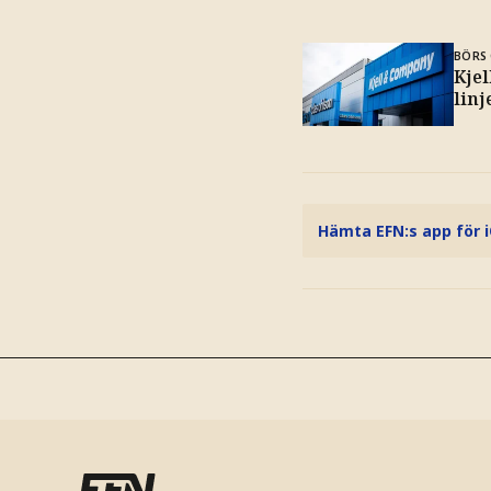
BÖRS 
Kjel
lin
Hämta EFN:s app för 