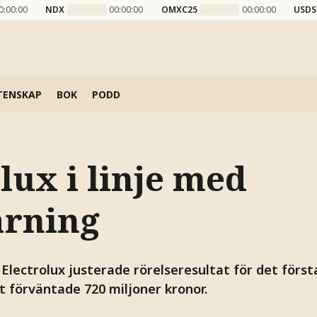
0:00:00
NDX
00:00:00
OMXC25
00:00:00
USDS
TENSKAP
BOK
PODD
lux i linje med
arning
 Electrolux justerade rörelseresultat för det först
t förväntade 720 miljoner kronor.