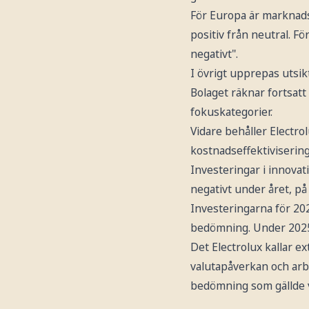
För Europa är marknadsu
positiv från neutral. Fö
negativt".
I övrigt upprepas utsik
Bolaget räknar fortsatt 
fokuskategorier.
Vidare behåller Electro
kostnadseffektivisering
Investeringar i innova
negativt under året, på
Investeringarna för 2026
bedömning. Under 2025 u
Det Electrolux kallar ex
valutapåverkan och arb
bedömning som gällde v