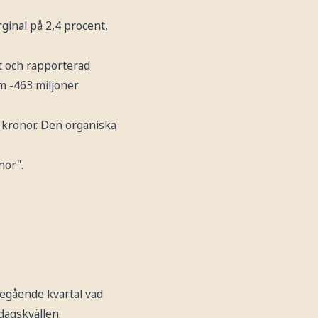
ginal på 2,4 procent,
et och rapporterad
om -463 miljoner
r kronor. Den organiska
nor".
regående kvartal vad
dagskvällen.