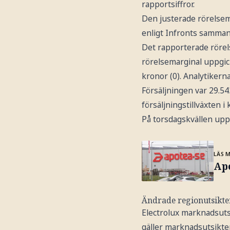
rapportsiffror.
Den justerade rörelsema
enligt Infronts sammans
Det rapporterade rörels
rörelsemarginal uppgick
kronor (0). Analytikern
Försäljningen var 29.54
försäljningstillväxten i
På torsdagskvällen uppg
LÄS 
Apo
Ändrade regionutsikte
Electrolux marknadsuts
gäller marknadsutsikte