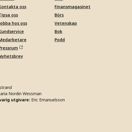
Kontakta oss
Finansmagasinet
Tipsa oss
Börs
Jobba hos oss
Vetenskap
Kundservice
Bok
Medarbetare
Podd
Pressrum
Nyhetsbrev
strand
aria Nordin Wessman
arig utgivare:
Eric Emanuelsson