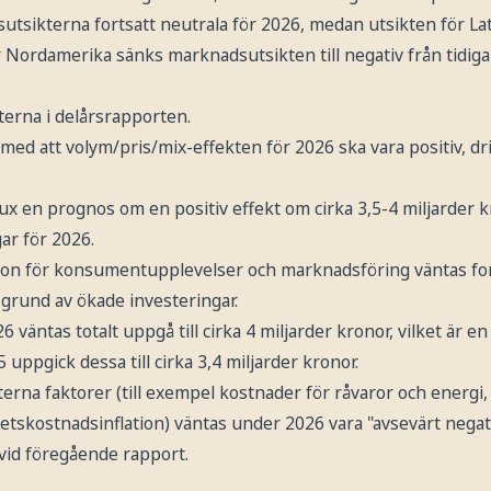
tsikterna fortsatt neutrala för 2026, medan utsikten för Lati
r Nordamerika sänks marknadsutsikten till negativ från tidigar
terna i delårsrapporten.
med att volym/pris/mix-effekten för 2026 ska vara positiv, dri
lux en prognos om en positiv effekt om cirka 3,5-4 miljarder 
ar för 2026.
tion för konsumentupplevelser och marknadsföring väntas fo
 grund av ökade investeringar.
 väntas totalt uppgå till cirka 4 miljarder kronor, vilket är e
ppgick dessa till cirka 3,4 miljarder kronor.
terna faktorer (till exempel kostnader för råvaror och energi, 
etskostnadsinflation) väntas under 2026 vara "avsevärt negat
id föregående rapport.