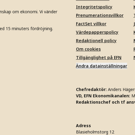
Integritetspolicy
unskap om ekonomi. Vi vänder
Prenumerationsvillkor
FactSet villkor
ed 15 minuters fördröjning.
Värdepapperspolicy
Redaktionell policy
Om cookies
Tillgänglighet på EFN
Ändra datainställningar
Chefredaktör:
Anders Häger
VD, EFN Ekonomikanalen:
M
Redaktionschef och tf ansv
Adress
Blasieholmstorg 12