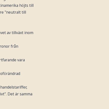
namerika höjts till
e "neutralt till
vet av tillväxt inom
kronor från
rtfarande vara
n oförändrad
handelstariffer,
ivt". Det är samma