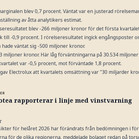
rginalen blev 0,7 procent. Väntat var en justerad rörelsemar
tällning av åtta analytikers estimat.
eresultatet blev -266 miljoner kronor för det första kvartal
 till -0,9 procent. I rörelseresultatet ingick engångsposter 
a hade väntat sig -500 miljoner kronor.
3 miljoner kronor. Här låg förväntningarna på 30.534 miljone
 kvartalet var -0,5 procent, mot förväntade 1,8 procent.
av Electrolux att kvartalets omsättning var "30 miljarder kro
MER
tea rapporterar i linje med vinstvarning
r
ikter för helåret 2026 har förändrats från bedömningen i fö
rna för de olika regionerna, meddelade bolaget redan på tors