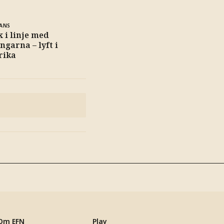
ANS
x i linje med
ngarna – lyft i
rika
Om EFN
Play