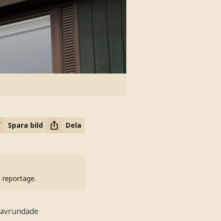
Spara bild
Dela
h reportage.
a avrundade