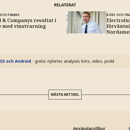
RELATERAT
OCH FINANS
BÖRS OCH FIN
l & Companys resultat i
Electrolu
je med vinstvarning
förväntni
Nordame
iOS och Android
- gratis: nyheter, analyser, börs, video, podd
NÄSTA ARTIKEL
Användarvillkor